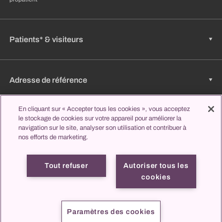
Patients* & visiteurs
Adresse de référence
En cliquant sur « Accepter tous les cookies », vous acceptez
le stockage de cookies sur votre appareil pour améliorer la
Emplois & carrière
navigation sur le site, analyser son utilisation et contribuer à
nos efforts de marketing.
Apprendre et étudier
Tout refuser
Autoriser tous les
cookies
Mentions
Protection des
propatient
Contact
légales
données
Paramètres des cookies