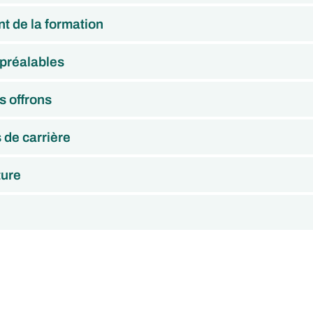
t de la formation
 préalables
s offrons
s de carrière
ture