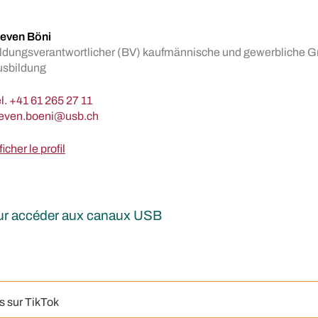
even Böni
ldungsverantwortlicher (BV) kaufmännische und gewerbliche 
usbildung
l.
+41 61 265 27 11
ficher le profil
our accéder aux canaux USB
s sur TikTok