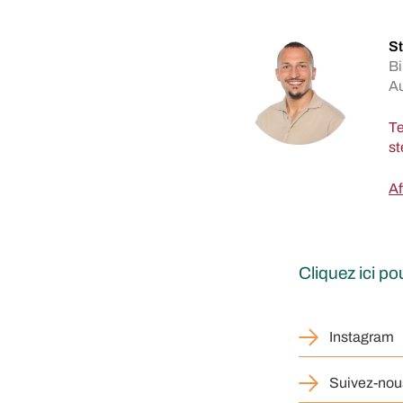
St
Bi
A
Te
Af
Cliquez ici p
Instagram
Suivez-nou