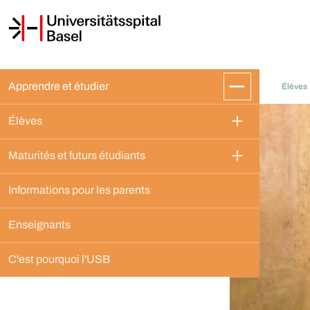
Apprendre et étudier
Élèves
Élèves
Maturités et futurs étudiants
Informations pour les parents
Enseignants
C'est pourquoi l'USB