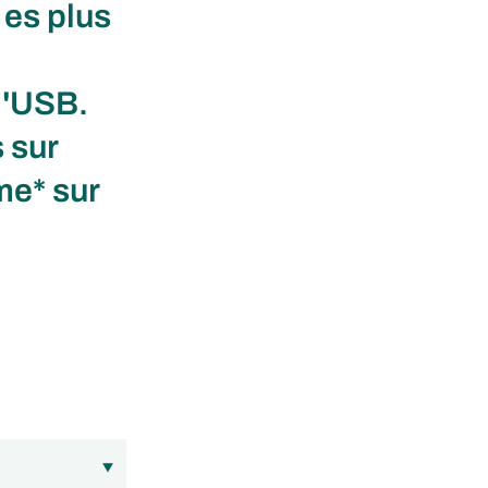
 es plus
l'USB.
 sur
me* sur