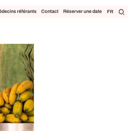
decins référants
Contact
Réserver une date
FR