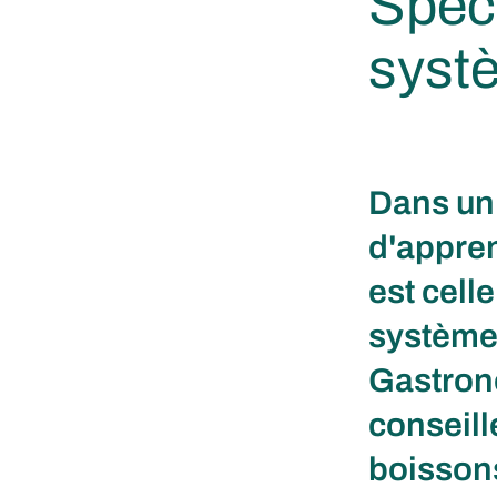
Spéci
syst
Dans un 
d'appren
est cell
système.
Gastrono
conseill
boissons