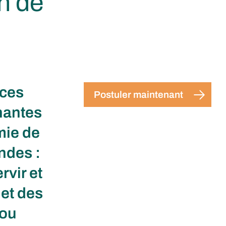
n de
aces
Postuler maintenant
nantes
mie de
ndes :
vir et
 et des
 ou