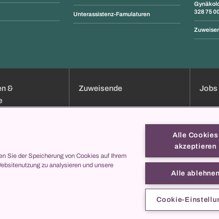
Gynäkolo
328 75 0
Unterassistenz-Famulaturen
Zuweisen
en &
Zuweisende
Jobs 
e
uchung
Klinik-Übersicht
Jobs
Services
Bewer
Alle Cookies
Sprechstundenverzeichnis
Weiter
akzeptieren
Onlineformulare
Berufsb
en Sie der Speicherung von Cookies auf Ihrem
Websitenutzung zu analysieren und unsere
ei uns
collegis
Darum
Alle ablehne
Kontak
s
entren
Cookie-Einstellu