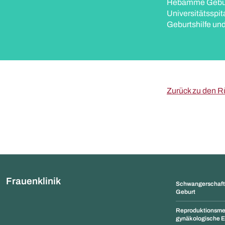
Hebamme Gebur
Universitätsspit
Geburtshilfe u
Zurück zu den R
Frauenklinik
Schwangerschaft,
Geburt
Reproduktionsme
gynäkologische E