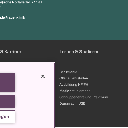
gische Notfälle Tel. +41 61
0
de Frauenklinik
& Karriere
Lernen & Studieren
Berufslehre
bung
Offene Lehrstellen
bildung & Entwicklung
Ausbildung HF/FH
ilder
Medizinstudierende
 zum USB
Schnupperlehre und Praktikum
n
t
Darum zum USB
ngen