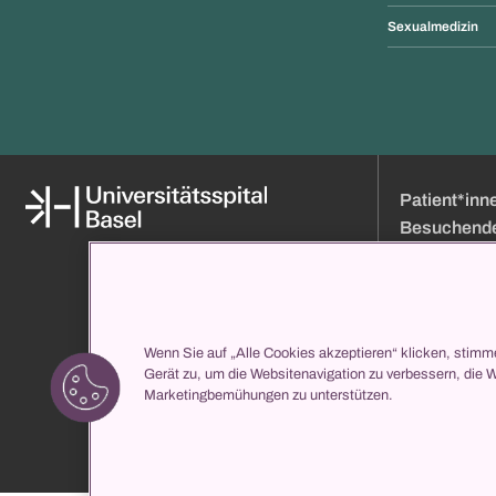
Sexualmedizin
Patient*inn
Besuchend
Medien
Online Terminb
Über uns
Besuchszeiten
Organisation und Leitung
Anfahrt
Klinikverzeichnis
Eintritt
Wenn Sie auf „Alle Cookies akzeptieren“ klicken, stimm
Gerät zu, um die Websitenavigation zu verbessern, die 
propatient
Ihr Aufenthalt b
Marketingbemühungen zu unterstützen.
Services
Klinikverzeichni
Medizinische Z