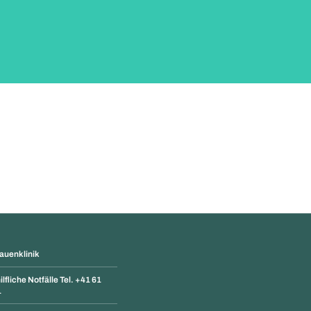
rauenklinik
lfliche Notfälle Tel. +41 61
1