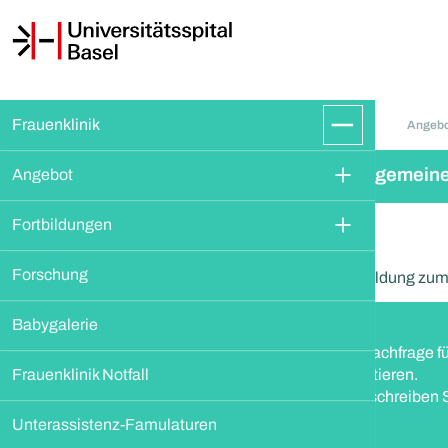
Frauenklinik
Angeb
Allgemein
Angebot
Fortbildungen
Forschung
Anmeldung zum R
Babygalerie
Die Nachfrage fü
Frauenklinik Notfall
garantieren.
Bitte schreiben 
Unterassistenz-Famulaturen