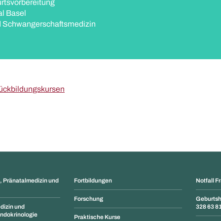
tsvorbereitung
al Basel
nd Schwangerschaftsmedizin
ückbildungskursen
 Pränatalmedizin und
Fortbildungen
Notfall F
Forschung
Geburtshi
dizin und
328 63 8
ndokrinologie
Praktische Kurse