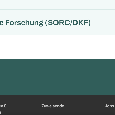
he Forschung (SORC/DKF)
en &
Zuweisende
Jobs 
e