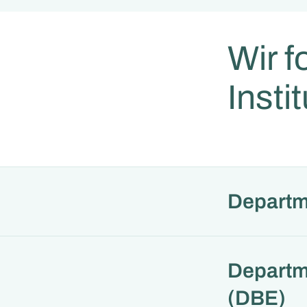
Wir f
Insti
Departm
Departm
(DBE)