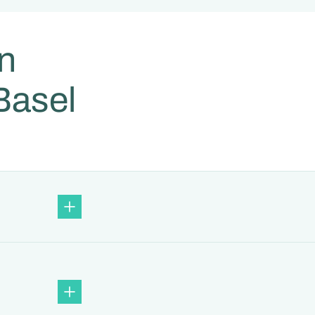
en
 Basel