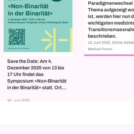
Paradigmenwechsel
Thema aufgezeigt w
ist, werden hier nun d
wichtigsten medizin
Transitionsmassna
beschrieben.
13. Juni 2025, Online Artike
Medical Forum
Save the Date: Am 4.
Dezember 2025 von 13 bis
17 Uhr findet das
Symposium «Non-Binarität
in der Binarität» statt. Ort
der Veranstaltung: Kleines
Museum Klingental, Unterer
26. Juni 2025,
Rheinweg 26, Basel.