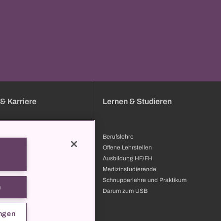
& Karriere
Lernen & Studieren
Berufslehre
bung
Offene Lehrstellen
bildung & Entwicklung
Ausbildung HF/FH
ilder
Medizinstudierende
 zum USB
Schnupperlehre und Praktikum
n
t
Darum zum USB
ngen