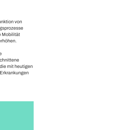
unktion von
ngsprozesse
 Mobilität
erhöhen.
e
schnittene
die mit heutigen
h Erkrankungen