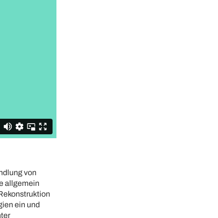
andlung von
ne allgemein
 Rekonstruktion
gien ein und
ter