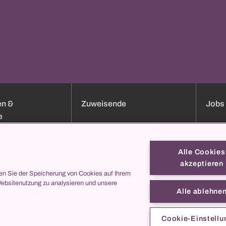
en &
Zuweisende
Jobs 
e
uchung
Klinik-Übersicht
Jobs
Services
Bewer
Alle Cookies
Sprechstundenverzeichnis
Weiter
akzeptieren
Onlineformulare
Berufsb
en Sie der Speicherung von Cookies auf Ihrem
Websitenutzung zu analysieren und unsere
ei uns
collegis
Darum
Alle ablehne
Kontak
s
entren
Cookie-Einstellu