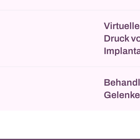
Virtuel
Druck v
Implanta
Behandl
Gelenk