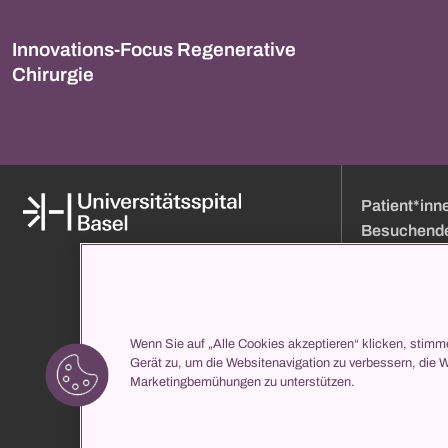
Innovations-Focus Regenerative
Chirurgie
Patient*inn
Besuchend
Medien
Online Terminb
Über uns
Besuchszeiten
Organisation und Leitung
Anfahrt
Klinikverzeichnis
Eintritt
Wenn Sie auf „Alle Cookies akzeptieren“ klicken, stimm
Gerät zu, um die Websitenavigation zu verbessern, die 
propatient
Ihr Aufenthalt b
Marketingbemühungen zu unterstützen.
Services
Klinikverzeichni
Medizinische Z