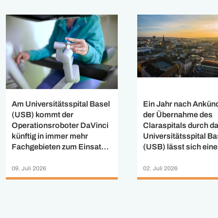
Ein Jahr nach Ankün
Am Universitätsspital Basel
der Übernahme des
(USB) kommt der
Claraspitals durch d
Operationsroboter DaVinci
Universitätsspital Ba
künftig in immer mehr
(USB) lässt sich eine
Fachgebieten zum Einsatz.
positive Zwischenbil
Nach der Einführung der
ziehen: Das USB hat 
robotergestützten
02. Juli 2026
09. Juli 2026
Mitarbeitenden der St
Herzchirurgie zu
Claraspital AG und d
Jahresbeginn hat ein
universitären
interdisziplinäres Team im
Bauchzentrums Clar
März 2026 erstmals in der