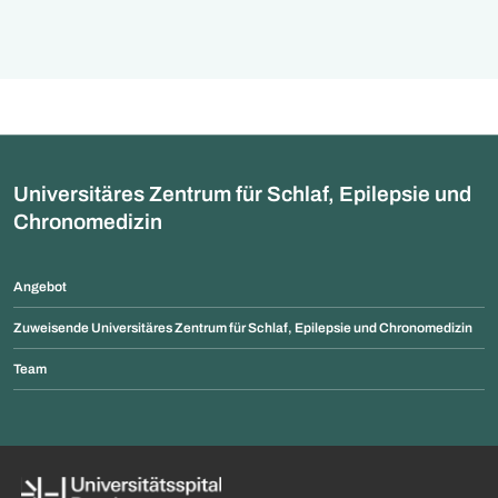
einen Arbeitsvertrag
Schweiz eine
angeboten. Bereits 9
roboterassistierte DIEP-
Prozent der knapp 1’
Brustrekonstruktion
Mitarbeitenden habe
durchgeführt. Für rund ein
Angebot angenomme
Drittel der Patientinnen wäre
das Verfahren der Zugang
zum Goldstandard der
autologen
Universitäres Zentrum für Schlaf, Epilepsie und
Brustrekonstruktion.
Chronomedizin
Angebot
Zuweisende Universitäres Zentrum für Schlaf, Epilepsie und Chronomedizin
Team