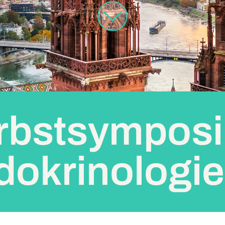
rbstsympos
dokrinologie