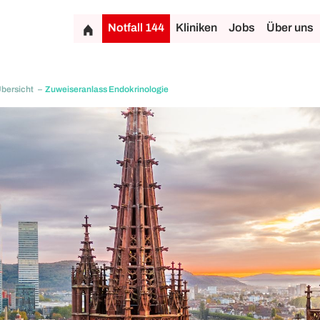
Notfall 144
Kliniken
Jobs
Über uns
Übersicht
Zuweiseranlass Endokrinologie