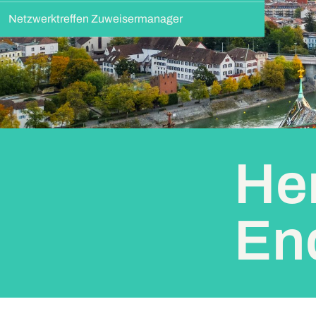
Netzwerktreffen Zuweisermanager
He
En