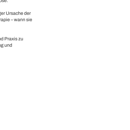
ose.
ger Ursache der
rapie – wann sie
nd Praxis zu
ng und