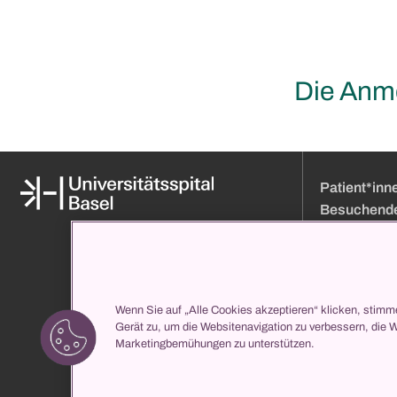
Die Anme
Patient*inn
Besuchend
Medien
Online Terminb
Über uns
Besuchszeiten
Organisation und Leitung
Anfahrt
Klinikverzeichnis
Eintritt
Wenn Sie auf „Alle Cookies akzeptieren“ klicken, stimm
Gerät zu, um die Websitenavigation zu verbessern, die 
propatient
Ihr Aufenthalt b
Marketingbemühungen zu unterstützen.
Services
Klinikverzeichni
Medizinische Z