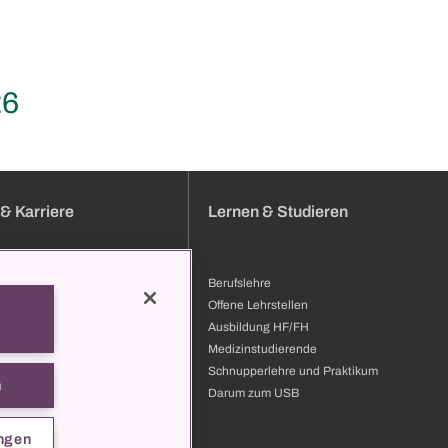
26
& Karriere
Lernen & Studieren
Berufslehre
bung
Offene Lehrstellen
bildung & Entwicklung
Ausbildung HF/FH
ilder
Medizinstudierende
 zum USB
Schnupperlehre und Praktikum
n
t
Darum zum USB
ngen