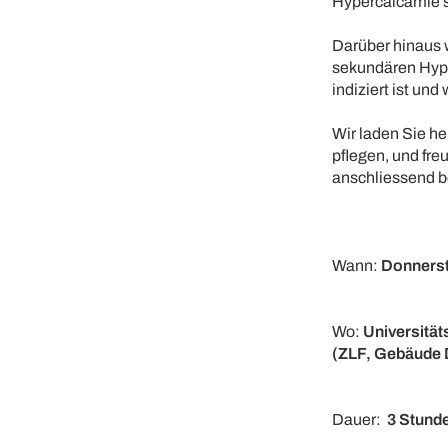
Hypercalcämie s
Darüber hinaus 
sekundären Hyper
indiziert ist und
Wir laden Sie he
pflegen, und fr
anschliessend 
Wann:
Donnerst
Wo:
Universität
(ZLF, Gebäude D
Dauer:
3 Stunde