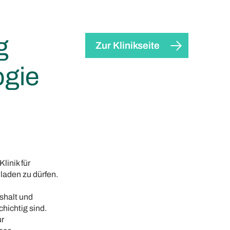
g
Zur Klinikseite
ogie
linik für
laden zu dürfen.
shalt und
chichtig sind.
ur