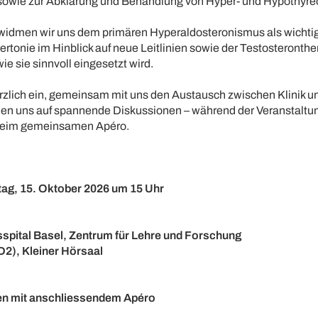
owie zur Abklärung und Behandlung von Hyper- und Hypothyre
widmen wir uns dem primären Hyperaldosteronismus als wichti
tonie im Hinblick auf neue Leitlinien sowie der Testosteronthe
 wie sie sinnvoll eingesetzt wird.
rzlich ein, gemeinsam mit uns den Austausch zwischen Klinik u
euen uns auf spannende Diskussionen – während der Veranstaltu
beim gemeinsamen Apéro.
ag, 15. Oktober 2026 um 15 Uhr
sspital Basel, Zentrum für Lehre und Forschung
2), Kleiner Hörsaal
n mit anschliessendem Apéro