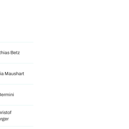
thias Betz
dia Maushart
Jermini
ristof
rger