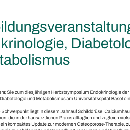
bildungsveranstaltun
rinologie, Diabetol
tabolismus
ehr, Sie zum diesjährigen Herbstsymposium Endokrinologie der K
 Diabetologie und Metabolismus am Universitätsspital Basel ein
 Schwerpunkt liegt in diesem Jahr auf Schilddrüse, Calciumhau
, die in der hausärztlichen Praxis alltäglich und zugleich viels
n ein kompaktes Update zur modernen Osteoporose-Therapie, z