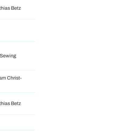
thias Betz
n Sewing
jam Christ-
thias Betz