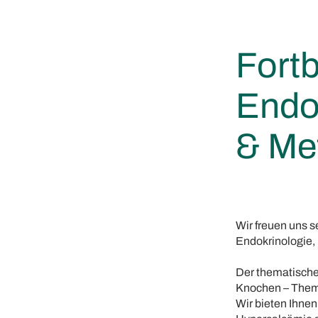
Fort
Endok
& Me
Wir freuen uns s
Endokrinologie,
Der thematische
Knochen – Themen
Wir bieten Ihne