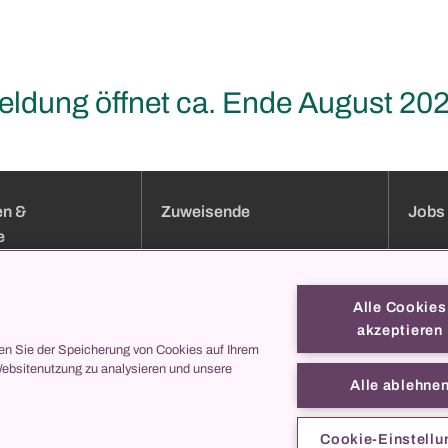
ldung öffnet ca. Ende August 20
en &
Zuweisende
Jobs 
e
uchung
Klinik-Übersicht
Jobs
Services
Bewer
Alle Cookies
Sprechstundenverzeichnis
Weiter
akzeptieren
Onlineformulare
Berufsb
en Sie der Speicherung von Cookies auf Ihrem
Websitenutzung zu analysieren und unsere
ei uns
collegis
Darum
Alle ablehne
Kontak
s
entren
Cookie-Einstellu