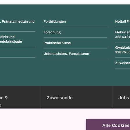
 Pränatalmedizin und
Fortbildungen
Notfall F
Forschung
Geburtshi
dizin und
328 63 8
ndokrinologie
Praktische Kurse
Gynäkolo
328 75 0
Unterassistenz-Famulaturen
Zuweisen
en &
Zuweisende
Jobs 
e
uchung
Klinik-Übersicht
Jobs
Services
Bewer
Alle Cookies