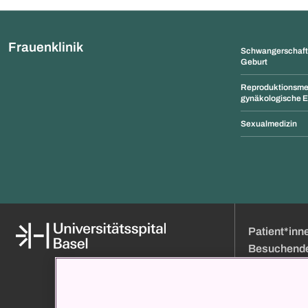
Frauenklinik
Schwangerschaft,
Geburt
Reproduktionsme
gynäkologische E
Sexualmedizin
Patient*inn
Besuchend
Medien
Online Terminb
Über uns
Besuchszeiten