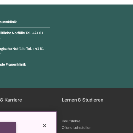
rauenklinik
lfliche Notfälle Tel. +41 61
1
gische Notfälle Tel. +41 61
0
de Frauenklinik
& Karriere
Lernen & Studieren
Berufslehre
bung
Offene Lehrstellen