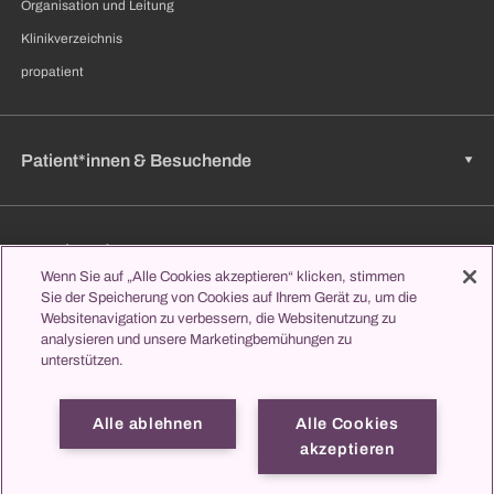
Organisation und Leitung
Klinikverzeichnis
propatient
Patient*innen & Besuchende
Zuweisende
Wenn Sie auf „Alle Cookies akzeptieren“ klicken, stimmen
Sie der Speicherung von Cookies auf Ihrem Gerät zu, um die
Websitenavigation zu verbessern, die Websitenutzung zu
analysieren und unsere Marketingbemühungen zu
Jobs & Karriere
unterstützen.
Alle ablehnen
Alle Cookies
Lernen & Studieren
akzeptieren