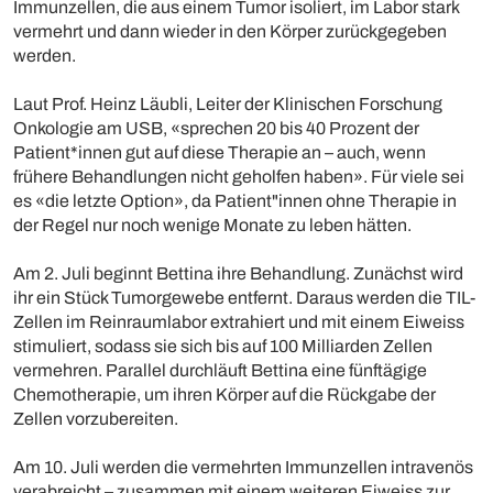
Immunzellen, die aus einem Tumor isoliert, im Labor stark
vermehrt und dann wieder in den Körper zurückgegeben
werden.
Laut Prof. Heinz Läubli, Leiter der Klinischen Forschung
Onkologie am USB, «sprechen 20 bis 40 Prozent der
Patient*innen gut auf diese Therapie an – auch, wenn
frühere Behandlungen nicht geholfen haben». Für viele sei
es «die letzte Option», da Patient"innen ohne Therapie in
der Regel nur noch wenige Monate zu leben hätten.
Am 2. Juli beginnt Bettina ihre Behandlung. Zunächst wird
ihr ein Stück Tumorgewebe entfernt. Daraus werden die TIL-
Zellen im Reinraumlabor extrahiert und mit einem Eiweiss
stimuliert, sodass sie sich bis auf 100 Milliarden Zellen
vermehren. Parallel durchläuft Bettina eine fünftägige
Chemotherapie, um ihren Körper auf die Rückgabe der
Zellen vorzubereiten.
Am 10. Juli werden die vermehrten Immunzellen intravenös
verabreicht – zusammen mit einem weiteren Eiweiss zur