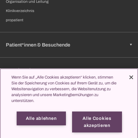
Organisation und Leitung
Klinikverzeichnis
propatient
Patient*innen & Besuchende
Zuweisende
Wenn Sie auf „Alle Cookies akzeptieren“ klicken, stimmen
Sie der Speicherung von Cookies auf Ihrem Gerät zu, um die
Websitenavigation zu verbessern, die Websitenutzung zu
analysieren und unsere Marketingbemühungen zu
Jobs & Karriere
unterstützen.
Alle ablehnen
Alle Cookies
Lernen & Studieren
akzeptieren