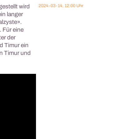
estellt wird
2024-03-14, 12:00 Uhr
in langer
alzyste».
. Für eine
er der
d Timur ein
on Timur und