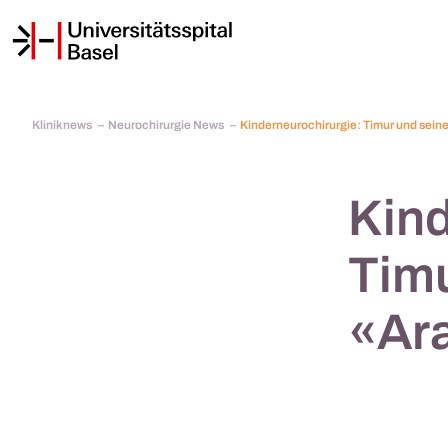
Kliniknews
Neurochirurgie News
Kinderneurochirurgie: Timur und sei
Kind
Timu
«Ar