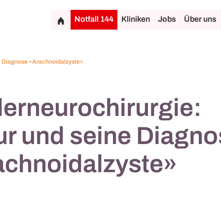
Notfall 144
Kliniken
Jobs
Über uns
ne Diagnose «Arachnoidalzyste»
erneurochirurgie:
r und seine Diagno
achnoidalzyste»