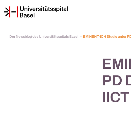
Der Newsblog des Universitätsspitals Basel
EMINENT-ICH Studie unter PD 
EMI
PD D
IICT