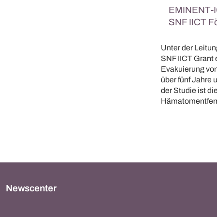
EMINENT-IC
SNF IICT F
Unter der Leitun
SNF IICT Grant 
Evakuierung von
über fünf Jahre 
der Studie ist d
Hämatomentfernu
Newscenter