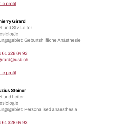
 le profil
hierry Girard
t und Stv. Leiter
esiologie
ngsgebiet: Geburtshilfliche Anästhesie
 61 328 64 93
 le profil
uzius Steiner
t und Leiter
esiologie
ungsgebiet: Personalised anaesthesia
 61 328 64 93