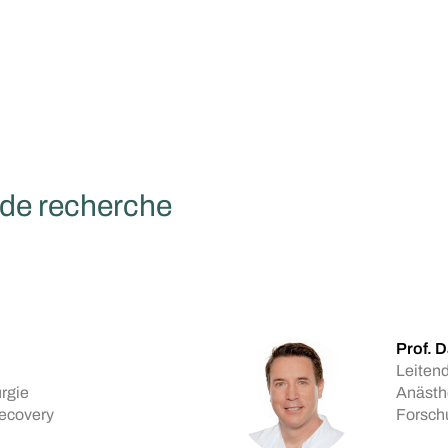
de recherche
Prof. D
Leitend
rgie
Anästh
ecovery
Forsch