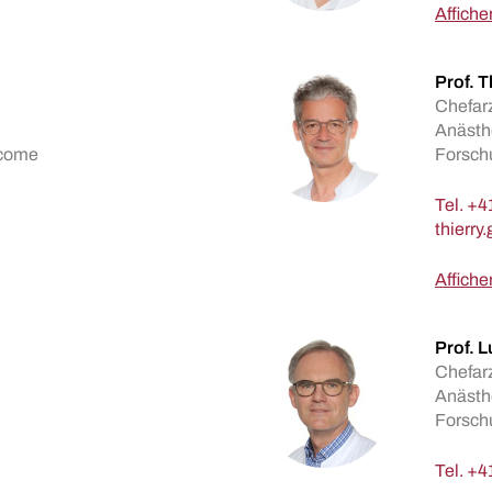
Afficher
Prof. T
Chefarz
Anästh
tcome
Forschu
Tel.
+41
Afficher
Prof. L
Chefarz
Anästh
Forsch
Tel.
+41