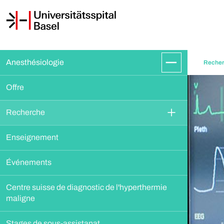
Anesthésiologie
Reche
Offre
Recherche
Enseignement
Événements
Centre suisse de diagnostic de l'hyperthermie 
maligne
Stages de sous-assistanat