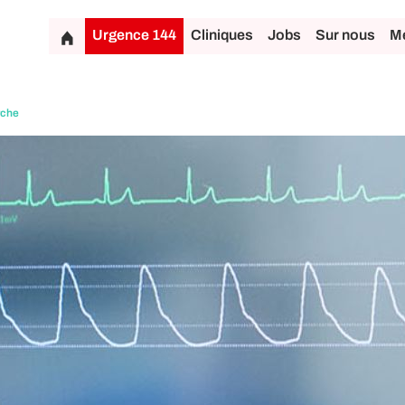
Urgence 144
Cliniques
Jobs
Sur nous
Mé
rche