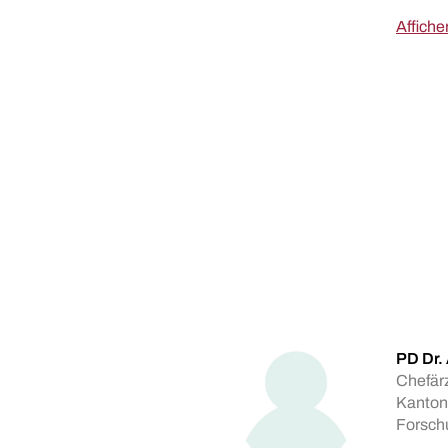
Afficher
PD Dr.
Chefärz
Kanton
Forsch