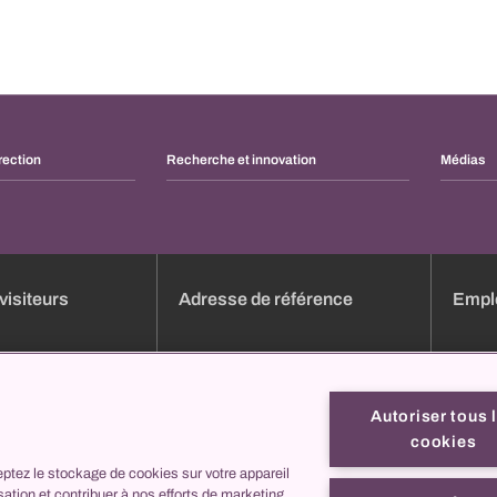
rection
Recherche et innovation
Médias
visiteurs
Adresse de référence
Emplo
dez-vous en ligne
Aperçu des cliniques
Emploi
e
Services
Candid
Autoriser tous 
Liste des heures de consultation
Format
cookies
Formulaires en ligne
Profils
ptez le stockage de cookies sur votre appareil
ez nous
collegis
C'est 
isation et contribuer à nos efforts de marketing.