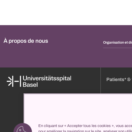
À propos de nous
Organisation et di
Patients* & 
Médias
Réserver un ren
À propos de nous
Heures de visit
Organisation et direction
Plan d'accès
Répertoire des cliniques
Entrée
En cliquant sur « Accepter tous les cookies », vous acce
propatient
Votre séjour ch
pour améliorer la navigation sur le site, analyser son util