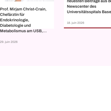
neuesten Beiträge aus 
Newscenter des
Prof. Mirjam Christ-Crain,
Universitätsspitals Base
Chefärztin für
Endokrinologie,
18. juin 2026
Diabetologie und
Metabolismus am USB,
erhält den Cloëtta-Preis
2026 für medizinische
29. juin 2026
Forschung, einen der
wichtigsten Medizin-
Forschungspreise der
Schweiz.