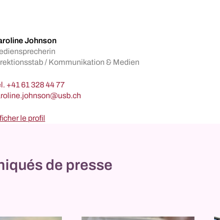
aroline Johnson
ediensprecherin
rektionsstab / Kommunikation & Medien
l.
+41 61 328 44 77
ficher le profil
qués de presse