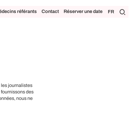
decins référants
Contact
Réserver une date
FR
 les journalistes
us fournissons des
données, nous ne