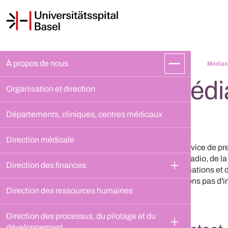
À propos de nous
Médias
Médi
Organisation et direction
Départements, cliniques, centres médicaux
Direction médicale
Le service de pre
de la radio, de l
Direction des finances
informations et 
donnons pas d'in
Direction des ressources humaines
Direction des processus, du pilotage et du 
développement