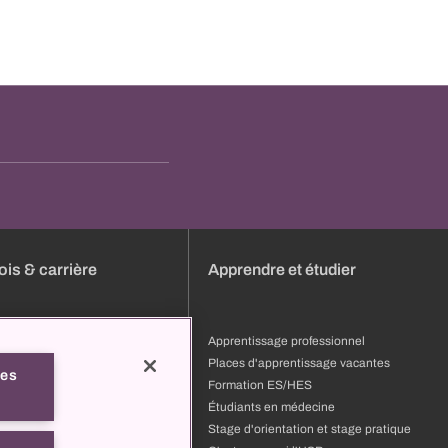
is & carrière
Apprendre et étudier
s
Apprentissage professionnel
ature
Places d'apprentissage vacantes
les
ion et développement
Formation ES/HES
 professionnels
Étudiants en médecine
pourquoi l'USB
Stage d'orientation et stage pratique