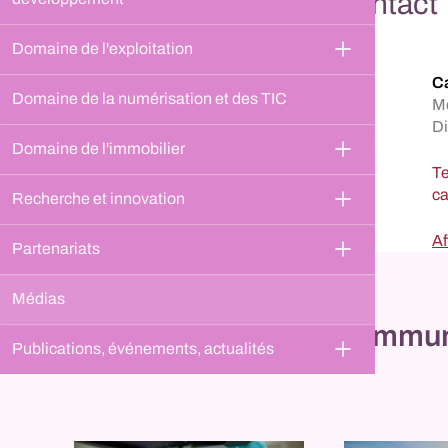
Contact
Domaine de l'exploitation
C
Domaine de la numérisation et des TIC
M
Di
Domaine de l'immobilier
Te
Recherche et innovation
Af
Partenariats
Médias
Communi
Publications, événements, actualités