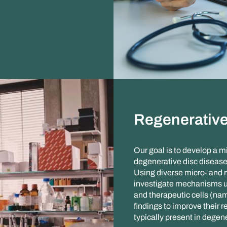
Regenerativ
Our goal is to develop a m
degenerative disc disease,
Using diverse micro- and 
investigate mechanisms u
and therapeutic cells (na
findings to improve their
typically present in degen