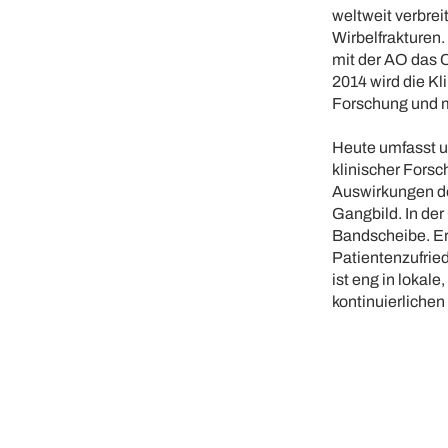
weltweit verbrei
Wirbelfrakturen.
mit der AO das C
2014 wird die Kli
Forschung und m
Heute umfasst un
klinischer Fors
Auswirkungen de
Gangbild. In der
Bandscheibe. Er
Patientenzufrie
ist eng in lokal
kontinuierlichen