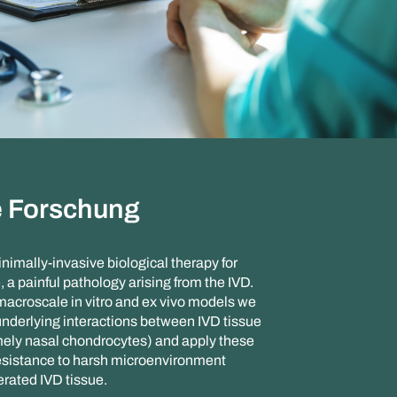
e Forschung
inimally-invasive biological therapy for
 a painful pathology arising from the IVD.
macroscale in vitro and ex vivo models we
nderlying interactions between IVD tissue
mely nasal chondrocytes) and apply these
 resistance to harsh microenvironment
erated IVD tissue.