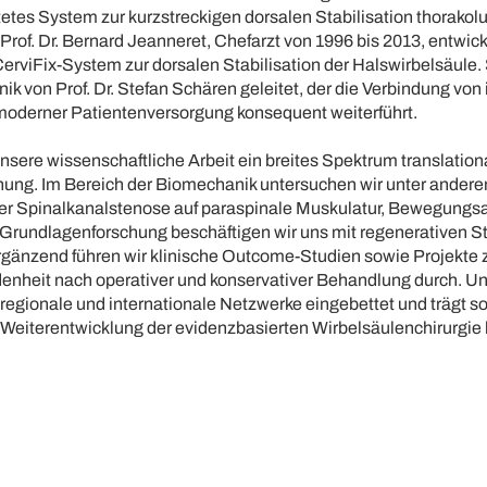
tetes System zur kurzstreckigen dorsalen Stabilisation thorako
 Prof. Dr. Bernard Jeanneret, Chefarzt von 1996 bis 2013, entw
erviFix-System zur dorsalen Stabilisation der Halswirbelsäule. 
nik von Prof. Dr. Stefan Schären geleitet, der die Verbindung von
oderner Patientenversorgung konsequent weiterführt.
sere wissenschaftliche Arbeit ein breites Spektrum translation
chung. Im Bereich der Biomechanik untersuchen wir unter andere
r Spinalkanalstenose auf paraspinale Muskulatur, Bewegungs
 Grundlagenforschung beschäftigen wir uns mit regenerativen Str
gänzend führen wir klinische Outcome-Studien sowie Projekte 
denheit nach operativer und konservativer Behandlung durch. U
e, regionale und internationale Netzwerke eingebettet und trägt so
 Weiterentwicklung der evidenzbasierten Wirbelsäulenchirurgie 