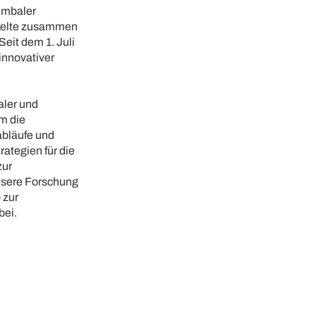
lumbaler
ickelte zusammen
Seit dem 1. Juli
 innovativer
aler und
m die
abläufe und
ategien für die
zur
nsere Forschung
 zur
bei.