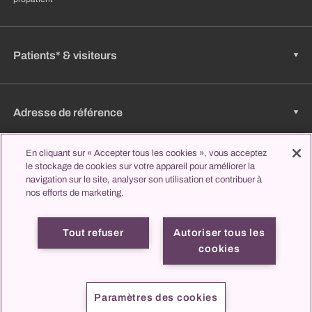
Patients* & visiteurs
Adresse de référence
En cliquant sur « Accepter tous les cookies », vous acceptez
le stockage de cookies sur votre appareil pour améliorer la
Emplois & carrière
navigation sur le site, analyser son utilisation et contribuer à
nos efforts de marketing.
Apprendre et étudier
Tout refuser
Autoriser tous les
cookies
Mentions
Protection des
propatient
Contact
légales
données
Paramètres des cookies