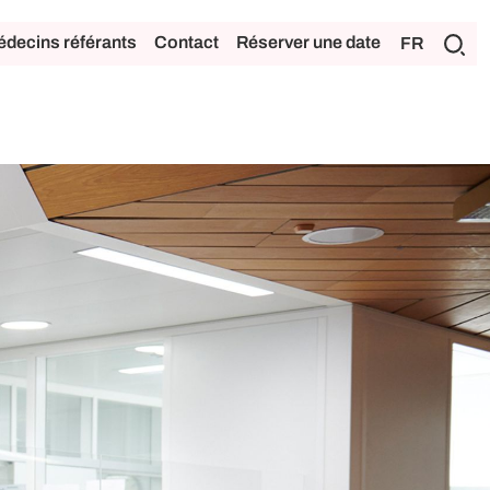
decins référants
Contact
Réserver une date
FR