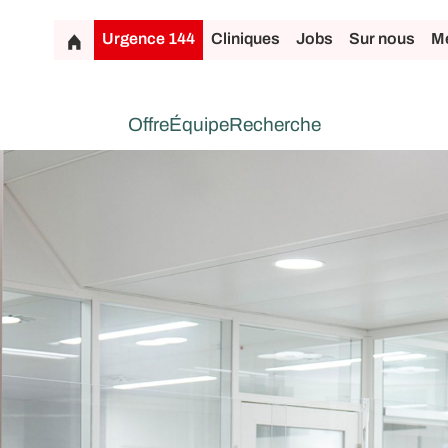
Urgence 144
Cliniques
Jobs
Sur nous
Mé
Offre
Équipe
Recherche