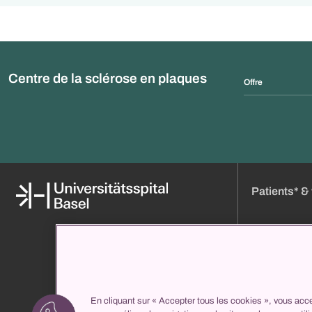
Centre de la sclérose en plaques
Offre
Patients* & 
Médias
Réserver un ren
À propos de nous
Heures de visit
Organisation et direction
Plan d'accès
Répertoire des cliniques
Entrée
En cliquant sur « Accepter tous les cookies », vous acce
propatient
Votre séjour ch