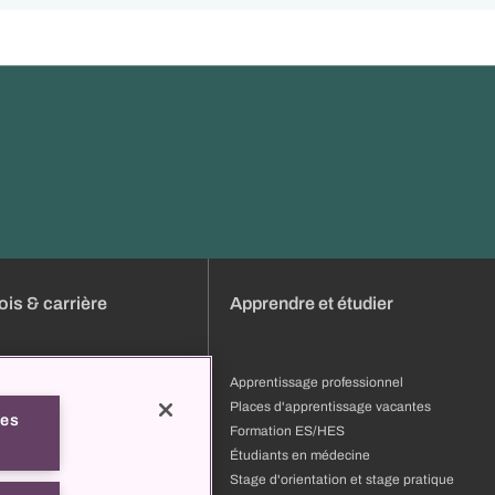
is & carrière
Apprendre et étudier
s
Apprentissage professionnel
ature
Places d'apprentissage vacantes
les
ion et développement
Formation ES/HES
 professionnels
Étudiants en médecine
pourquoi l'USB
Stage d'orientation et stage pratique