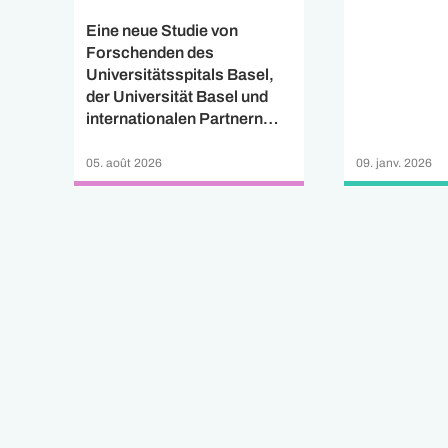
Eine neue Studie von
Forschenden des
Universitätsspitals Basel,
der Universität Basel und
internationalen Partnern
zeigt, dass ein neuer
Blutmarker künftig helfen
05. août 2026
09. janv. 2026
könnte, das Fortschreiten
von Multipler Sklerose (MS)
besser zu erkennen.