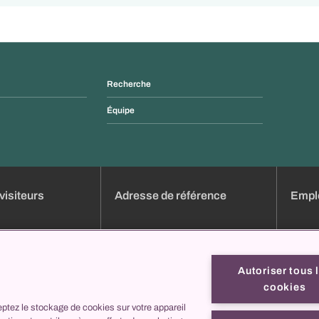
Recherche
Équipe
visiteurs
Adresse de référence
Emplo
dez-vous en ligne
Aperçu des cliniques
Emploi
e
Services
Candid
Autoriser tous 
Liste des heures de consultation
Format
cookies
Formulaires en ligne
Profils
ptez le stockage de cookies sur votre appareil
ez nous
collegis
C'est 