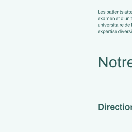
Les patients att
examen et d'un t
universitaire de 
expertise diversi
Notr
Directio