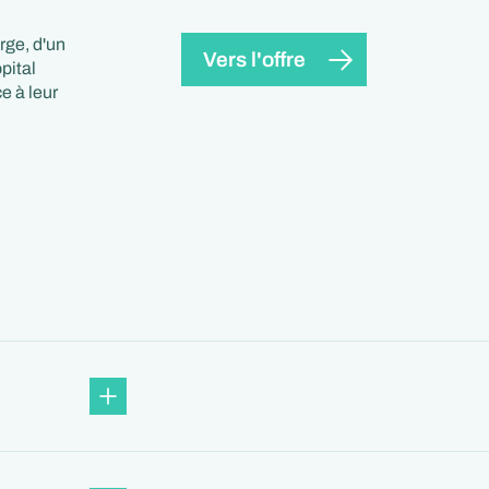
rge, d'un
Vers l'offre
pital
e à leur