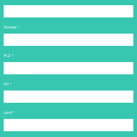
Strasse
*
PLZ
*
Ort
*
Land
*