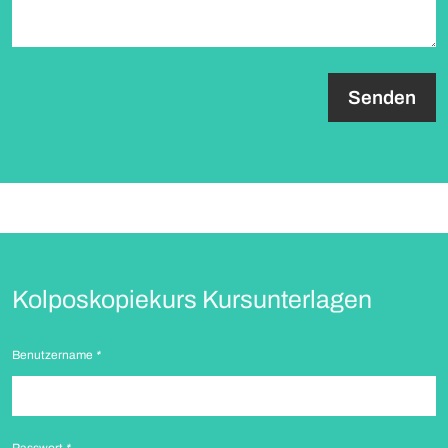
paragraph.formHoneypot.label
Kolposkopiekurs Kursunterlagen
Benutzername
*