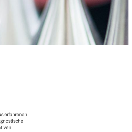
us erfahrenen
agnostische
ativen