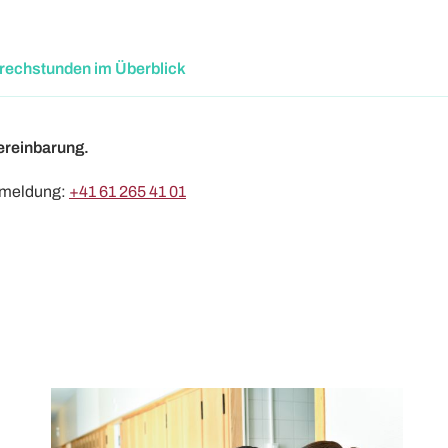
prechstunden im Überblick
ereinbarung.
nmeldung:
+41 61 265 41 01