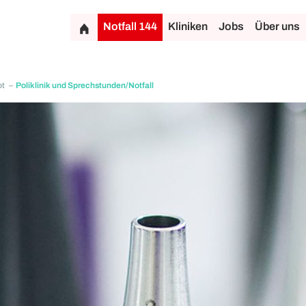
Notfall 144
Kliniken
Jobs
Über uns
ot
Poliklinik und Sprechstunden/Notfall