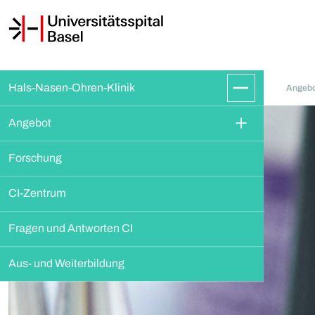
Hals-Nasen-Ohren-Klinik
Angeb
Angebot
Forschung
CI-Zentrum
Fragen und Antworten CI
Aus- und Weiterbildung