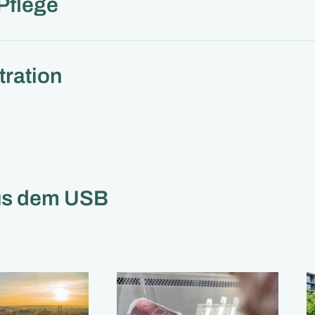
Pflege
tration
us dem USB