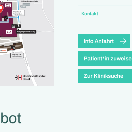
Kontakt
Info Anfahrt
Patient*in zuweis
Zur Kliniksuche
bot