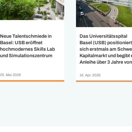
Neue Talentschmiede in
Das Universitätsspital
Basel: USB eröffnet
Basel (USB) positioniert
hochmodernes Skills Lab
sich erstmals am Schwe
und Simulationszentrum
Kapitalmarkt und begibt 
Anleihe über 3 Jahre von
150 Mio. CHF zu 0.95% 
eine Anleihe über 10 Jah
05. Mai 2026
16. Apr. 2026
von CHF 250 Mio. CHF 
1.60%. Die Anleihen
finanzieren eine
modernisierte Infrastruk
die Weiterentwicklung d
Claraspitals zu einem
umfassenden
Krebszentrum sowie