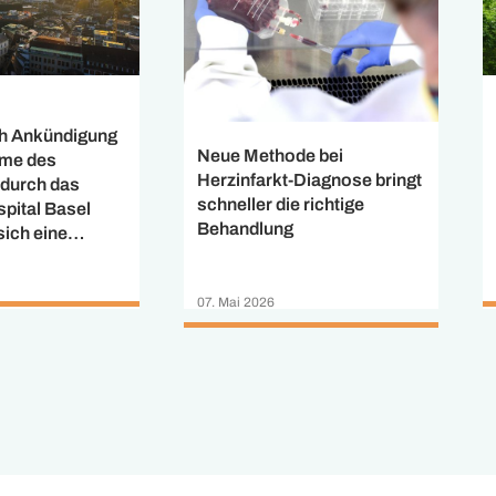
ch Ankündigung
Neue Methode bei
hme des
Herzinfarkt-Diagnose bringt
 durch das
schneller die richtige
spital Basel
Behandlung
sich eine
schenbilanz
USB hat allen
07. Mai 2026
en der St.
AG und des
n
ms Clarunis
svertrag
ereits 95
knapp 1’300
den haben das