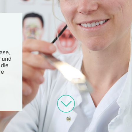
Nase,
r und
 die
re