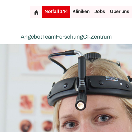
Notfall 144
Kliniken
Jobs
Über uns
Angebot
Team
Forschung
CI-Zentrum