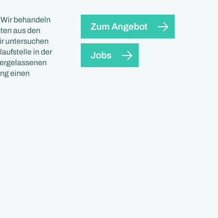
. Wir behandeln
Zum Angebot
sten aus den
ir untersuchen
aufstelle in der
Jobs
dergelassenen
ung einen