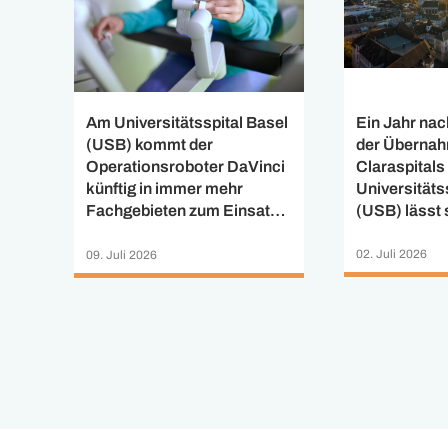
Ein Jahr na
Am Universitätsspital Basel
der Überna
(USB) kommt der
Claraspitals
Operationsroboter DaVinci
Universitäts
künftig in immer mehr
(USB) lässt 
Fachgebieten zum Einsatz.
positive Zwi
Nach der Einführung der
ziehen: Das 
robotergestützten
02. Juli 2026
09. Juli 2026
Mitarbeitend
Herzchirurgie zu
Claraspital 
Jahresbeginn hat ein
universitäre
interdisziplinäres Team im
Bauchzentru
März 2026 erstmals in der
einen Arbeit
Schweiz eine
angeboten. B
roboterassistierte DIEP-
Prozent der 
Brustrekonstruktion
Mitarbeiten
durchgeführt. Für rund ein