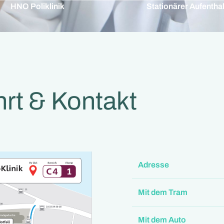
HNO Poliklinik
Stationärer Aufenthal
rt & Kontakt
Adresse
Mit dem Tram
Mit dem Auto