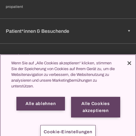
propatient
Patient*innen & Besuchende
Zuweisende
Wenn Sie auf „Alle Cookies akzeptieren“ klicken, stimmen
Sie der Speicherung von Cookies auf Ihrem Gerät zu, um die
Websitenavigation zu verbessern, die Websitenutzung zu
analysieren und unsere Marketingbemühungen zu
Jobs & Karriere
unterstützen.
Alle ablehnen
Alle Cookies
Lernen & Studieren
akzeptieren
propatient
Impressum
Datenschutz
Kontakt
Cookie-Einstellungen