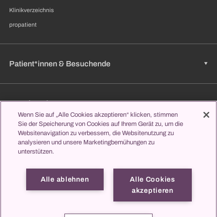
Klinikverzeichnis
propatient
Patient*innen & Besuchende
Zuweisende
Wenn Sie auf „Alle Cookies akzeptieren“ klicken, stimmen
Sie der Speicherung von Cookies auf Ihrem Gerät zu, um die
Websitenavigation zu verbessern, die Websitenutzung zu
analysieren und unsere Marketingbemühungen zu
Jobs & Karriere
unterstützen.
Alle ablehnen
Alle Cookies
Lernen & Studieren
akzeptieren
propatient
Impressum
Datenschutz
Kontakt