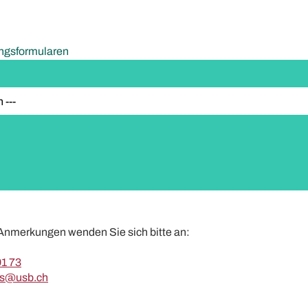
ngsformularen
Anmerkungen wenden Sie sich bitte an:
91 73
es@usb.ch