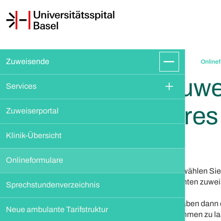
Zuweisende
Online
Zuwei
Services
Ihres
Zuweiserportal
Klinik-Übersicht
Onlineformulare
Bitte wählen Sie
Patienten zuwe
Sprechstundenverzeichnis
Sie haben dann d
Neue ambulante Tarifstruktur
zukommen zu la