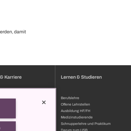
werden, damit
& Karriere
Lernen & Studieren
Berufslehre
bung
Offene Lehrstellen
bildung & Entwicklung
Ausbildung HF/FH
ilder
Medizinstudierende
 zum USB
Schnupperlehre und Praktikum
n
t
Darum zum USB