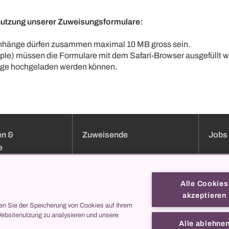
nutzung unserer Zuweisungsformulare:
anhänge dürfen zusammen maximal 10 MB gross sein.
ple) müssen die Formulare mit dem Safari-Browser ausgefüllt 
ge hochgeladen werden können.
en &
Zuweisende
Jobs 
e
uchung
Klinik-Übersicht
Jobs
Services
Bewer
Alle Cookies
Sprechstundenverzeichnis
Weiter
akzeptieren
Onlineformulare
Berufsb
en Sie der Speicherung von Cookies auf Ihrem
Websitenutzung zu analysieren und unsere
ei uns
collegis
Darum
Alle ablehne
Kontak