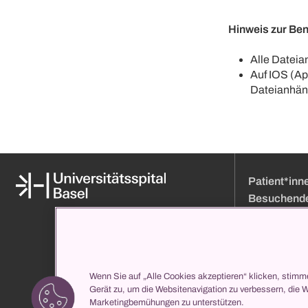
Hinweis zur Be
Alle Datei
Auf IOS (Ap
Dateianhän
Patient*inn
Besuchend
Medien
Online Terminb
Über uns
Besuchszeiten
Organisation und Leitung
Anfahrt
Klinikverzeichnis
Eintritt
Wenn Sie auf „Alle Cookies akzeptieren“ klicken, stimm
Gerät zu, um die Websitenavigation zu verbessern, die 
propatient
Ihr Aufenthalt b
Marketingbemühungen zu unterstützen.
Services