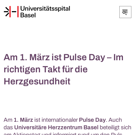
Am 1. März ist Pulse Day – Im
richtigen Takt für die
Herzgesundheit
Am
1. März
ist internationaler
Pulse Day
. Auch
das
Universitäre Herzzentrum Basel
beteiligt sich
am Aktionstag und informiert rund um den Puls