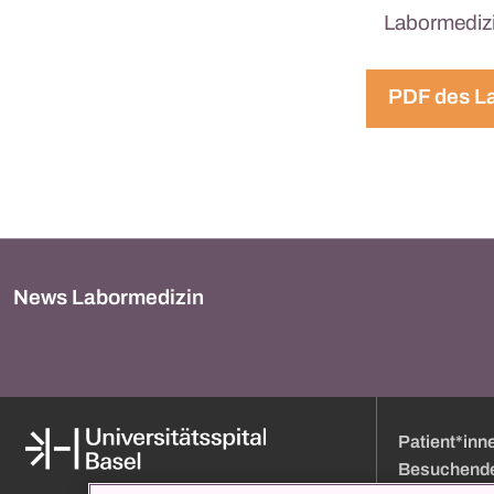
Labormediz
PDF des L
News Labormedizin
Patient*inn
Besuchend