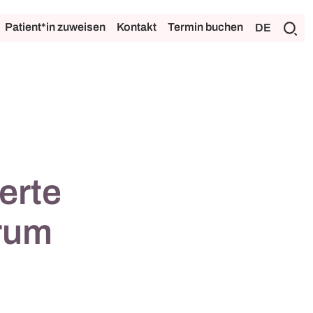
Patient*in zuweisen
Kontakt
Termin buchen
DE
erte
erum