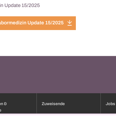
in Update 15/2025
abormedizin Update 15/2025
en &
Zuweisende
Jobs 
e