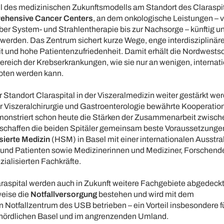
il des medizinischen Zukunftsmodells am Standort des Claraspit
ehensive Cancer Centers
, an dem onkologische Leistungen – 
ber System- und Strahlentherapie bis zur Nachsorge – künftig u
werden. Das Zentrum sichert kurze Wege, enge interdisziplinär
und hohe Patientenzufriedenheit. Damit erhält die Nordwests
ereich der Krebserkrankungen, wie sie nur an wenigen, internat
oten werden kann.
 Standort Claraspital in der Viszeralmedizin weiter gestärkt we
der Viszeralchirurgie und Gastroenterologie bewährte Kooperati
onstriert schon heute die Stärken der Zusammenarbeit zwisch
schaffen die beiden Spitäler gemeinsam beste Voraussetzunge
sierte Medizin
(HSM) in Basel mit einer internationalen Ausstr
n und Patienten sowie Medizinerinnen und Mediziner, Forschend
ialisierten Fachkräfte.
raspital werden auch in Zukunft weitere Fachgebiete abgedeckt
weise die
Notfallversorgung
bestehen und wird mit dem
en Notfallzentrum des USB betrieben – ein Vorteil insbesondere f
nördlichen Basel und im angrenzenden Umland.