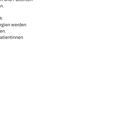
n.
ch
ergien werden
en.
Patientinnen