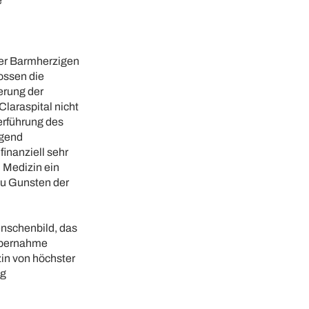
e
der Barmherzigen
ossen die
erung der
laraspital nicht
erführung des
agend
finanziell sehr
n Medizin ein
zu Gunsten der
nschenbild, das
 Übernahme
in von höchster
ig