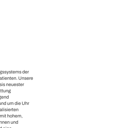
ngssystems der
atienten. Unsere
sis neuester
attung
agend
rund um die Uhr
lisierten
 mit hohem,
innen und