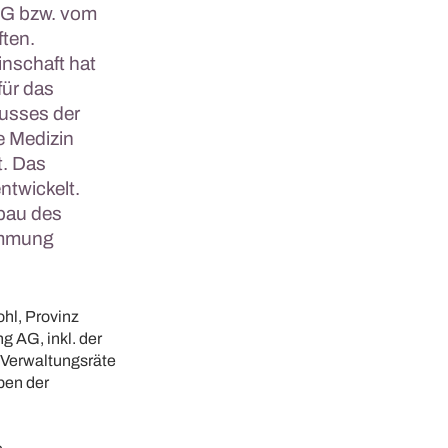
 AG bzw. vom
ften.
nschaft hat
für das
usses der
e Medizin
t. Das
ntwickelt.
ubau des
timmung
ohl, Provinz
g AG, inkl. der
 Verwaltungsräte
ben der