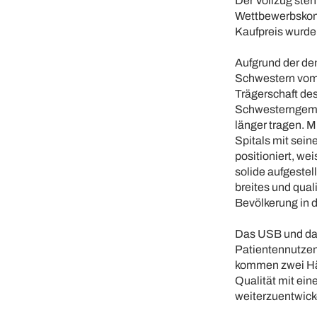
Der Vollzug ste
Wettbewerbskomm
Kaufpreis wurde 
Aufgrund der de
Schwestern vom 
Trägerschaft des
Schwesterngemei
länger tragen. M
Spitals mit sein
positioniert, wei
solide aufgestel
breites und qua
Bevölkerung in 
Das USB und das
Patientennutzen,
kommen zwei Häu
Qualität mit ei
weiterzuentwick