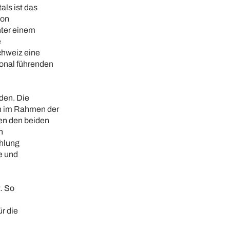
als ist das
von
nter einem
e
chweiz eine
ional führenden
rden. Die
on im Rahmen der
en den beiden
n
ahlung
e und
. So
ür die