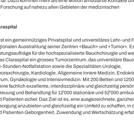
onär. Dazu kommen mehr als eine Million ambulante Kontakte un
Forschung auf nahezu allen Gebieten der medizinischen
.
raspital
ist ein gemeinnütziges Privatspital und universitäres Lehr- und
egionalen Ausstrahlung seiner Zentren «Bauch» und «Tumor». Es
tungsaufträge für die hochspezialisierte Bauchchirurgie und we
das Claraspital ein grosses Tumorzentrum, das universitäre Ba
4-Stunden-Notfallstation sowie die Spezialitäten Urologie,
raxchirurgie, Kardiologie, Allgemeine Innere Medizin, Endokri
um, Gynäkologie und Intensivmedizin. Mit 200 Betten und 1200
 eine fachlich exzellente, interdisziplinäre und gleichzeitig persö
euung und Behandlung für 12'000 stationäre und 52'000 ambul
 Patienten sicher. Das Ziel ist es, eine ausgezeichnete, ganzhei
orgung anzubieten und gleichzeitig ein Umfeld zu schaffen, in 
d Patienten Geborgenheit, Zuwendung und Wertschätzung erfa