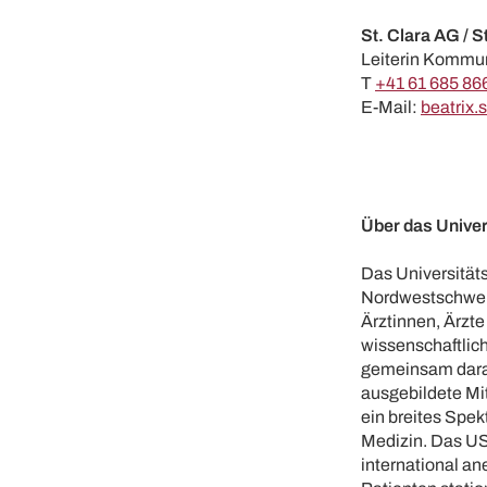
St. Clara AG / S
Leiterin Kommu
T
+41 61 685 86
E-Mail:
beatrix.
Über das Univer
Das Universität
Nordwestschweiz
Ärztinnen, Ärzte
wissenschaftlic
gemeinsam daran
ausgebildete Mit
ein breites Spek
Medizin. Das US
international a