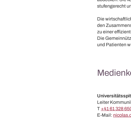
stufengerecht un
Die wirtschaftli
den Zusammensch
zu einer effizie
Die Gemeinnützig
und Patienten wi
Medienk
Universitätsspit
Leiter Kommuni
T
+41 61 328 65
E-Mail:
nicolas