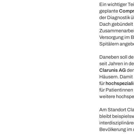
Ein wichtiger Te
geplante
Compr
der Diagnostik ü
Dach gebündelt 
Zusammenarbeit 
Versorgung im B
Spitälern angeb
Daneben soll der
seit Jahren in 
Clarunis AG
dem
Häusern. Damit 
für
hochspeziali
für Patientinne
weitere hochspez
Am Standort Cla
bleibt beispiels
interdisziplinär
Bevölkerung im 