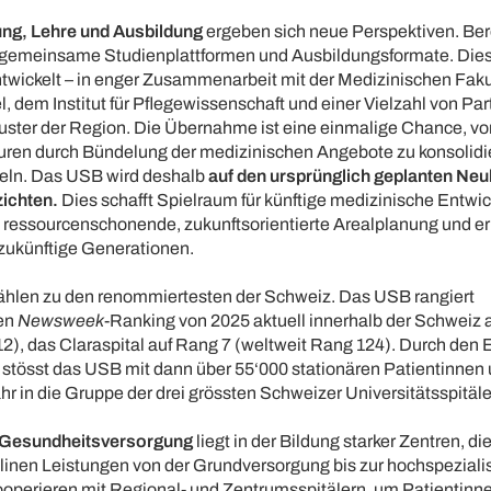
ng, Lehre und Ausbildung
ergeben sich neue Perspektiven. Ber
 gemeinsame Studienplattformen und Ausbildungsformate. Die
twickelt – in enger Zusammenarbeit mit der Medizinischen Faku
l, dem Institut für Pflegewissenschaft und einer Vielzahl von P
luster der Region. Die Übernahme ist eine einmalige Chance, v
turen durch Bündelung der medizinischen Angebote zu konsolidi
eln. Das USB wird deshalb
auf den ursprünglich geplanten Ne
zichten.
Dies schafft Spielraum für künftige medizinische Entwi
e ressourcenschonende, zukunftsorientierte Arealplanung und er
 zukünftige Generationen.
zählen zu den renommiertesten der Schweiz. Das USB rangiert
len
Newsweek
-Ranking von 2025 aktuell innerhalb der Schweiz 
2), das Claraspital auf Rang 7 (weltweit Rang 124). Durch den 
s stösst das USB mit dann über 55‘000 stationären Patientinnen
hr in die Gruppe der drei grössten Schweizer Universitätsspitäler
 Gesundheitsversorgung
liegt in der Bildung starker Zentren, die
plinen Leistungen von der Grundversorgung bis zur hochspeziali
ooperieren mit Regional- und Zentrumsspitälern, um Patientinn