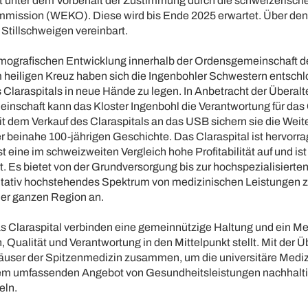
ht unter dem Vorbehalt der Zustimmung durch die schweizerisch
ission (WEKO). Diese wird bis Ende 2025 erwartet. Über den
Stillschweigen vereinbart.
mografischen Entwicklung innerhalb der Ordensgemeinschaft 
heiligen Kreuz haben sich die Ingenbohler Schwestern entschl
 Claraspitals in neue Hände zu legen. In Anbetracht der Überalt
nschaft kann das Kloster Ingenbohl die Verantwortung für das C
it dem Verkauf des Claraspitals an das USB sichern sie die Weit
er beinahe 100-jährigen Geschichte. Das Claraspital ist hervorr
st eine im schweizweiten Vergleich hohe Profitabilität auf und ist 
lt. Es bietet von der Grundversorgung bis zur hochspezialisierte
litativ hochstehendes Spektrum von medizinischen Leistungen 
der ganzen Region an.
 Claraspital verbinden eine gemeinnützige Haltung und ein Me
 Qualität und Verantwortung in den Mittelpunkt stellt. Mit der
ser der Spitzenmedizin zusammen, um die universitäre Mediz
nem umfassenden Angebot von Gesundheitsleistungen nachhalt
eln.