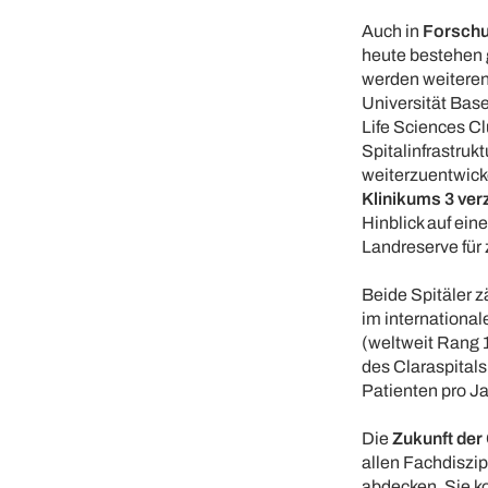
Auch in
Forschu
heute bestehen
werden weiteren
Universität Base
Life Sciences C
Spitalinfrastruk
weiterzuentwick
Klinikums 3 ver
Hinblick auf ein
Landreserve für
Beide Spitäler 
im internationa
(weltweit Rang 1
des Claraspital
Patienten pro Ja
Die
Zukunft der
allen Fachdiszi
abdecken. Sie k