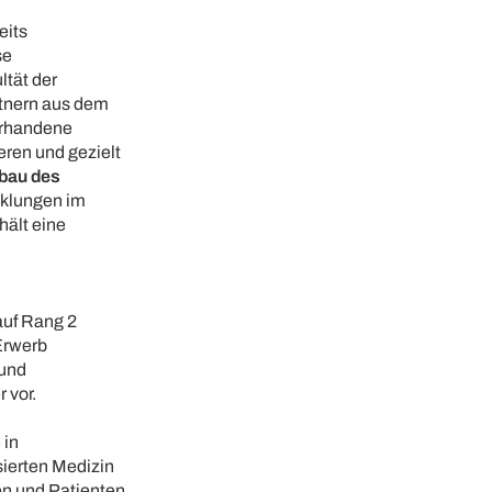
eits
se
ltät der
artnern aus dem
orhandene
eren und gezielt
ubau des
cklungen im
hält eine
auf Rang 2
Erwerb
 und
 vor.
 in
sierten Medizin
en und Patienten