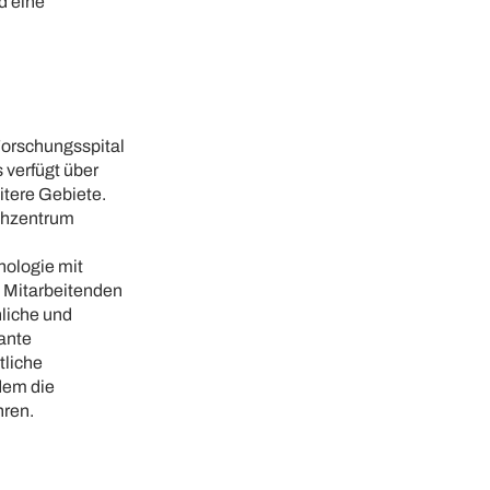
d eine
 Forschungsspital
 verfügt über
itere Gebiete.
uchzentrum
nologie mit
 Mitarbeitenden
nliche und
ante
tliche
dem die
hren.