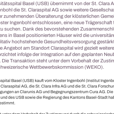
itätsspital Basel (USB) übernimmt von der St. Clara
nbohl die St. Claraspital AG sowie weitere Gesellscha
r zunehmenden Überalterung der klösterlichen Gemei
oster Ingenbohl entschlossen, eine neue Trägerschaft 
l zu suchen. Dank des bevorstehenden Zusammenschl
ns in Basel positionierten Häuser wird die universitär
litativ hochstehende Gesundheitsversorgung gestärk
e Angebot am Standort Claraspital wird gezielt weitere
zichtet infolge der Integration auf den geplanten Ne
. Die Transaktion steht unter dem Vorbehalt der Zus
schweizerische Wettbewerbskommission (WEKO).
spital Basel (USB) kauft vom Kloster Ingenbohl (Institut Ingenb
 Claraspital AG, die St. Clara Infra AG und die St. Clara Forschun
igungen an Clarunis AG und Begegnungszentrum Cura AG. Die
G und des USB sowie die Regierung des Kantons Basel-Stadt ha
estimmt.