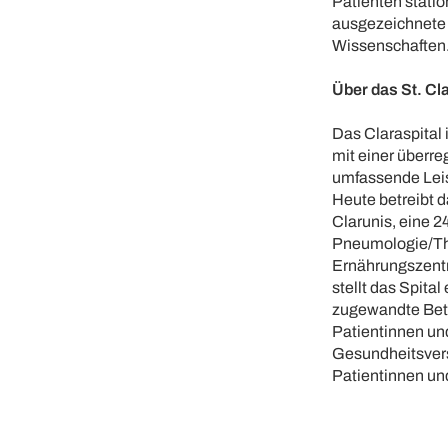
Patienten stati
ausgezeichnete 
Wissenschaften
Über das St. Cla
Das Claraspital 
mit einer überr
umfassende Leis
Heute betreibt 
Clarunis, eine 2
Pneumologie/Tho
Ernährungszentr
stellt das Spital
zugewandte Betr
Patientinnen und
Gesundheitsvers
Patientinnen un