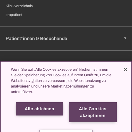
Klinikverzeichnis
propatient
Patient*innen & Besuchende
Zuweisende
Wenn Sie auf „Alle Cookies akzeptieren“ klicken, stimmen
Sie der Speicherung von Cookies auf Ihrem Gerät zu, um die
Websitenavigation zu verbessern, die Websitenutzung zu
analysieren und unsere Marketingbemühungen zu
Jobs & Karriere
unterstützen.
Alle ablehnen
Alle Cookies
Lernen & Studieren
akzeptieren
propatient
Impressum
Datenschutz
Kontakt