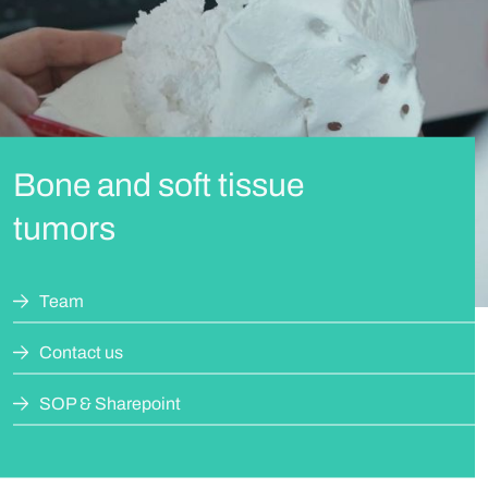
Bone and soft tissue
tumors
Team
Contact us
SOP & Sharepoint