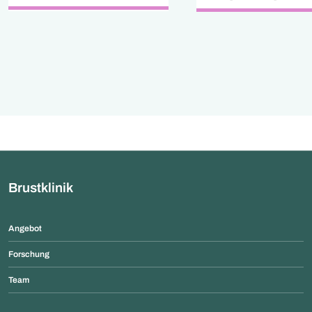
unter anderem auf w
Chirurgie und verbes
damit die modernen
Brustkrebsoperatio
weltweit.
Brustklinik
Angebot
Forschung
Team