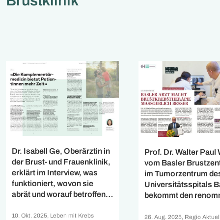
Brustklinik
Dr. Isabell Ge, Oberärztin in
Prof. Dr. Walter Paul
der Brust- und Frauenklinik,
vom Basler Brustzen
erklärt im Interview, was
im Tumorzentrum de
funktioniert, wovon sie
Universitätsspitals B
abrät und worauf betroffene
bekommt den renom
in einer Internetrecherche
Deutschen Krebspre
achten sollten.
10. Okt. 2025, Leben mit Krebs
2025. Der Basler Arzt
26. Aug. 2025, Regio Aktuel