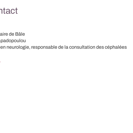
ntact
taire de Bâle
Papadopoulou
 en neurologie, responsable de la consultation des céphalées
1