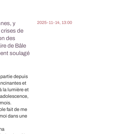
nnes, y
2025-11-14, 13:00
crises de
ion des
ire de Bâle
ement soulagé
 partie depuis
ancinantes et
 la lumière et
l'adolescence,
 mois.
le fait de me
 moi dans une
ina