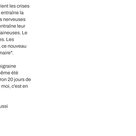
ent les crises
entraîne la
les nerveuses
entraîne leur
raineuses. Le
es. Les
, ce nouveau
naire".
migraine
 même été
iron 20 jours de
 moi, c'est en
ussi