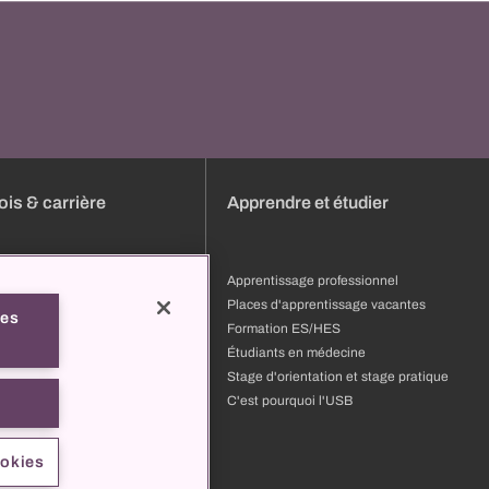
is & carrière
Apprendre et étudier
s
Apprentissage professionnel
ature
Places d'apprentissage vacantes
les
ion et développement
Formation ES/HES
 professionnels
Étudiants en médecine
pourquoi l'USB
Stage d'orientation et stage pratique
t
C'est pourquoi l'USB
ookies