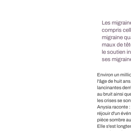
Les migrain
compris cel
migraine qua
maux de têt
le soutien i
ses migrain
Environ un milli
l'âge de huit an
lancinantes derr
au bruit ainsi qu
les crises se son
Anysia raconte :
réjouir d'un évé
pièce sombre au l
Elle s'est longt