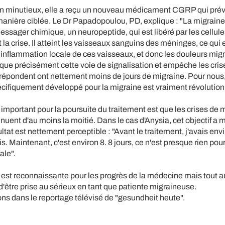
 minutieux, elle a reçu un nouveau médicament CGRP qui prévi
anière ciblée. Le Dr Papadopoulou, PD, explique : "La migraine 
messager chimique, un neuropeptide, qui est libéré par les cellu
la crise. Il atteint les vaisseaux sanguins des méninges, ce qui 
e inflammation locale de ces vaisseaux, et donc les douleurs mig
ue précisément cette voie de signalisation et empêche les cris
 répondent ont nettement moins de jours de migraine. Pour nous
ifiquement développé pour la migraine est vraiment révolution
s important pour la poursuite du traitement est que les crises de 
uent d'au moins la moitié. Dans le cas d'Anysia, cet objectif a
tat est nettement perceptible : "Avant le traitement, j'avais env
. Maintenant, c'est environ 8. 8 jours, ce n'est presque rien pour
ale".
est reconnaissante pour les progrès de la médecine mais tout a
'être prise au sérieux en tant que patiente migraineuse.
ons dans le reportage télévisé de "gesundheit heute".