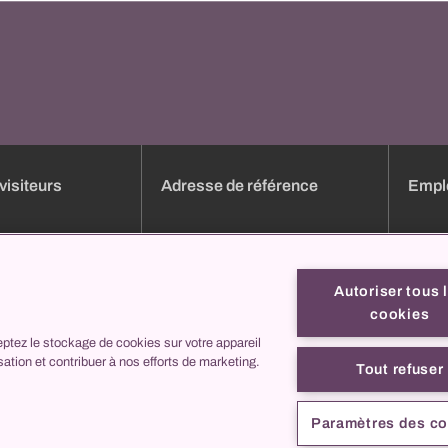
visiteurs
Adresse de référence
Emplo
dez-vous en ligne
Aperçu des cliniques
Emploi
e
Services
Candid
Autoriser tous 
Liste des heures de consultation
Format
cookies
Formulaires en ligne
Profils
ptez le stockage de cookies sur votre appareil
ez nous
collegis
C'est 
isation et contribuer à nos efforts de marketing.
Contac
Tout refuser
cliniques
aux
Paramètres des c