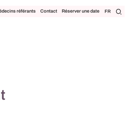
decins référants
Contact
Réserver une date
FR
t