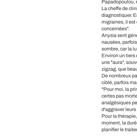
Papadopoulou, re
La cheffe de clin
diagnostiquer. En
migraines, il e
concernées".
Anysia sent gén
nausées, parfois 
sombre, car la l
Environ un tiers
une "aura", souv
zigzag, que bea
De nombreux pat
ciblé, parfois 
"Pour moi, la pr
certes pas morte
analgésiques pen
d'aggraver leurs
Pour la thérapie
moment, la durée 
planifier le tra