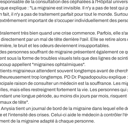
sponsable de la consultation des céphalées à l'Hôpital universi
ique explique : "La migraine est invisible. Il n'y a pas de test qui
 fait, il n'y a pas de traitement parfait pour tout le monde. Surtou
st extrêmement important de s'occuper individuellement des per
éralement très bien quand une crise commence. Parfois, elle s'
directement par un mal de tête derrière l'œil. Elle se retire alor
umière, le bruit et les odeurs deviennent insupportables.
 des personnes souffrant de migraine présentent également ce q
ent sous la forme de troubles visuels tels que des lignes de scin
ucoup appellent "migraines ophtalmiques".
ients migraineux attendent souvent longtemps avant de cherc
malheureusement trop longtemps. PD Dr. Papadopoulou explique 
incipale raison de consulter un médecin est la souffrance. Les mi
lles, mais elles restreignent fortement la vie. Les personnes qu
dant une longue période, au moins dix jours par mois, risquent 
 maux de tête".
, Anysia tient un journal de bord de la migraine dans lequel elle
et l'intensité des crises. Celui-ci aide le médecin à contrôler l'é
itement de la migraine adapté à chaque personne.