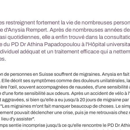
es restreignent fortement la vie de nombreuses perso
le d'Anysia Rempert. Après de nombreuses années de 
si quotidiennes, elle a enfin trouvé dans la consultat
e du PD Dr Athina Papadopoulou à l'Hôpital universita
ndividuel adéquat et un traitement efficace qui a nett
es.
on de personnes en Suisse souffrent de migraines. Anysia en fait
s. Elle décrit ses symptômes comme des douleurs unilatérales, l
ière l'œil, souvent accompagnées de nausées, d'une sensibilité à
e d'une forte sensibilité aux odeurs. Après un accident de vélo à 
t aggravées, si bien qu'elle a eu jusqu'à 20 jours de migraine par
 "Les migraines m'ont fait manquer beaucoup de choses. Le simp
nement pouvait déclencher une crise, puis je me retrouvais chez
ieu d'y assister".
emps sentie incomprise jusqu'à ce qu'elle rencontre le PD Dr Ath