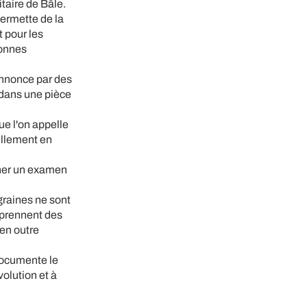
taire de Bâle.
 permette de la
t pour les
sonnes
annonce par des
s dans une pièce
ue l'on appelle
tillement en
her un examen
:
graines ne sont
i prennent des
en outre
 documente le
volution et à