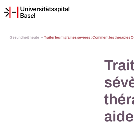
Gesundheit heute
Traiter les migraines sévères : Comment les thérapies
Trai
sévè
thé
aide