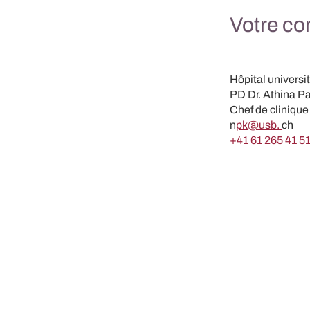
Votre co
Hôpital universi
PD Dr. Athina 
Chef de clinique
n
pk@usb.
ch
+41 61 265 41 5