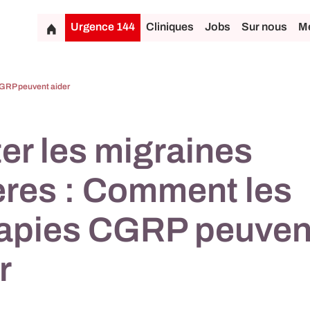
Urgence 144
Cliniques
Jobs
Sur nous
Mé
 CGRP peuvent aider
ter les migraines
res : Comment les
rapies CGRP peuven
r