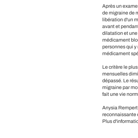
Après un examen
de migraine de m
libération d'un 
avant et pendant 
dilatation et un
médicament bloq
personnes qui y
médicament spéc
Le critère le plu
mensuelles dimin
dépassé. Le résul
migraine par mois
fait une vie norm
Anysia Rempert 
reconnaissante d
Plus d'informati