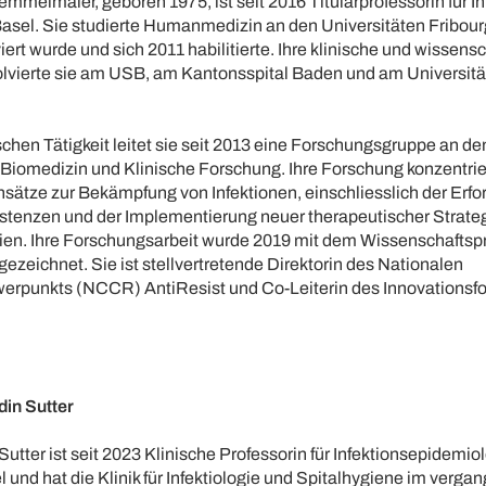
melmaier, geboren 1975, ist seit 2016 Titularprofessorin für In
Basel. Sie studierte Humanmedizin an den Universitäten Fribou
ert wurde und sich 2011 habilitierte. Ihre klinische und wissensc
lvierte sie am USB, am Kantonsspital Baden und am Universität
ischen Tätigkeit leitet sie seit 2013 eine Forschungsgruppe an de
iomedizin und Klinische Forschung. Ihre Forschung konzentrier
nsätze zur Bekämpfung von Infektionen, einschliesslich der Erf
istenzen und der Implementierung neuer therapeutischer Strate
pien. Ihre Forschungsarbeit wurde 2019 mit dem Wissenschaftsp
ezeichnet. Sie ist stellvertretende Direktorin des Nationalen
rpunkts (NCCR) AntiResist und Co-Leiterin des Innovationsfo
in Sutter
utter ist seit 2023 Klinische Professorin für Infektionsepidemio
l und hat die Klinik für Infektiologie und Spitalhygiene im verg