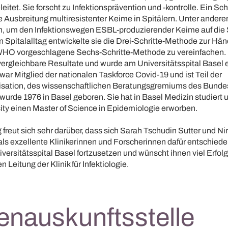
leitet. Sie forscht zu Infektionsprävention und -kontrolle. Ein Sc
e Ausbreitung multiresistenter Keime in Spitälern. Unter andere
 um den Infektionswegen ESBL-produzierender Keime auf die 
Spitalalltag entwickelte sie die Drei-Schritte-Methode zur Hän
WHO vorgeschlagene Sechs-Schritte-Methode zu vereinfachen.
vergleichbare Resultate und wurde am Universitätsspital Basel 
war Mitglied der nationalen Taskforce Covid-19 und ist Teil der
sation, des wissenschaftlichen Beratungsgremiums des Bunde
wurde 1976 in Basel geboren. Sie hat in Basel Medizin studiert 
ity einen Master of Science in Epidemiologie erworben.
g freut sich sehr darüber, dass sich Sarah Tschudin Sutter und 
s exzellente Klinikerinnen und Forscherinnen dafür entschiede
versitätsspital Basel fortzusetzen und wünscht ihnen viel Erfol
Leitung der Klinik für Infektiologie.
enauskunftsstelle