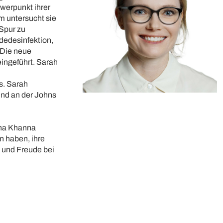
hwerpunkt ihrer
m untersucht sie
Spur zu
dedesinfektion,
 Die neue
eingeführt. Sarah
s. Sarah
und an der Johns
Nina Khanna
n haben, ihre
g und Freude bei