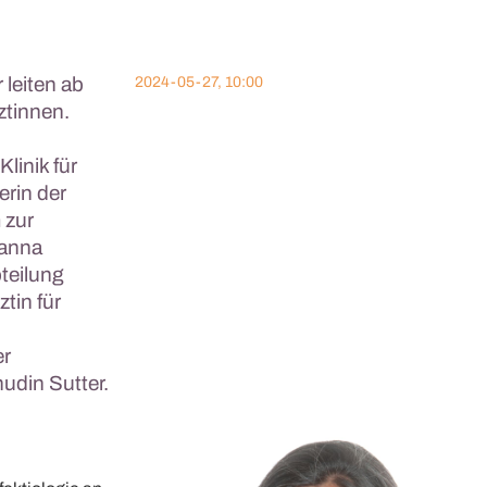
leiten ab
2024-05-27, 10:00
ztinnen.
linik für
erin der
 zur
hanna
bteilung
tin für
er
hudin Sutter.