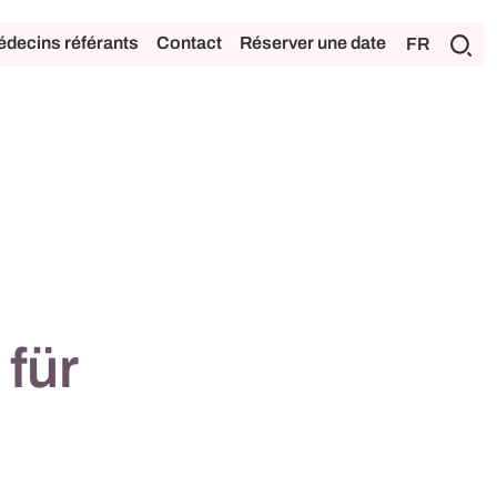
decins référants
Contact
Réserver une date
FR
 für