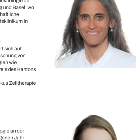
fektiologie an
rg und Basel, wo
haftliche
sklinikum in
n
t sich auf
orschung von
gien wie
reis des Kantons
kus Zelltherapie
logie an der
angenen Jahr