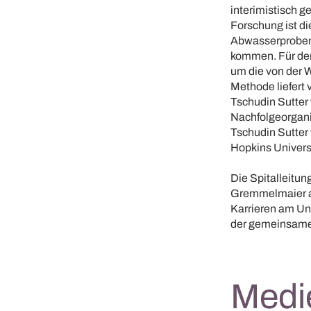
interimistisch ge
Forschung ist di
Abwasserproben,
kommen. Für den 
um die von der 
Methode liefert 
Tschudin Sutter 
Nachfolgeorgani
Tschudin Sutter 
Hopkins Univers
Die Spitalleitun
Gremmelmaier al
Karrieren am Uni
der gemeinsamen 
Medi