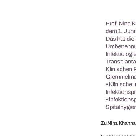
Prof. Nina 
dem 1. Juni 
Das hat die
Umbenennung 
Infektiologi
Transplanta
Klinischen P
Gremmelmaier
«Klinische I
Infektionspr
«Infektions
Spitalhygien
Zu Nina Khann