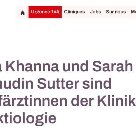
Urgence 144
Cliniques
Jobs
Sur nous
Mé
a Khanna und Sarah
udin Sutter sind
ärztinnen der Klinik
ktiologie