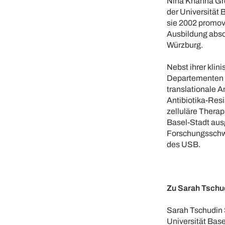
Nina Khanna Grem
der Universität 
sie 2002 promovi
Ausbildung abso
Würzburg.
Nebst ihrer klin
Departementen B
translationale A
Antibiotika-Res
zelluläre Thera
Basel-Stadt ausg
Forschungsschwe
des USB.
Zu Sarah Tschud
Sarah Tschudin S
Universität Base