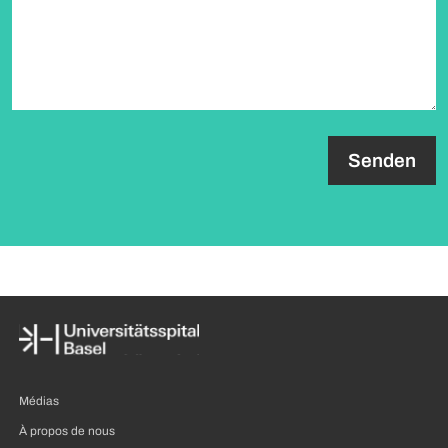
paragraph.formHoneypot.label
Médias
À propos de nous