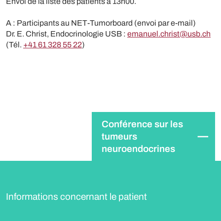
Envoi de la liste des patients à 13h00.
A : Participants au NET-Tumorboard (envoi par e-mail)
Dr. E. Christ, Endocrinologie USB :
emanuel.christ@usb.ch
(Tél.
+41 61 328 55 22
)
Conférence sur les
tumeurs
neuroendocrines
Informations concernant le patient