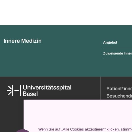
Innere Medizin
Angebot
Zuweisende Inner
Patient*inn
Besuchend
Medien
Online Terminb
Über uns
Besuchszeiten
Organisation und Leitung
Anfahrt
Klinikverzeichnis
Eintritt
Wenn Sie auf „Alle Cookies akzeptieren“ klicken, stimm