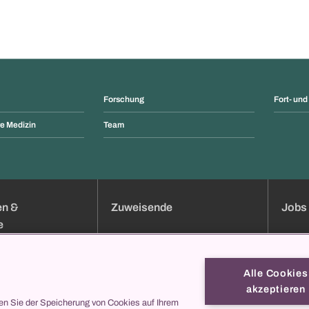
Forschung
Fort- und
e Medizin
Team
en &
Zuweisende
Jobs 
e
uchung
Klinik-Übersicht
Jobs
Services
Bewer
Alle Cookies
Sprechstundenverzeichnis
Weiter
akzeptieren
Onlineformulare
Berufsb
en Sie der Speicherung von Cookies auf Ihrem