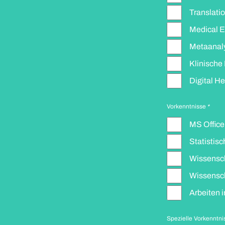
Translati
Medical E
Metaanaly
Klinische
Digital He
Vorkenntnisse
*
MS Office
Statistis
Wissensch
Wissensch
Arbeiten 
Spezielle Vorkenntni