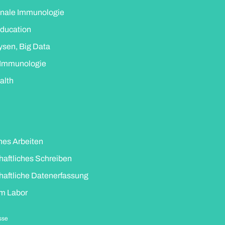
onale Immunologie
ducation
sen, Big Data
 Immunologie
alth
ches Arbeiten
aftliches Schreiben
aftliche Datenerfassung
im Labor
sse