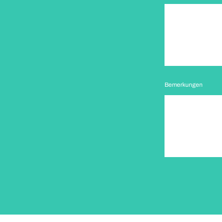
Bemerkungen
paragraph.formHoney