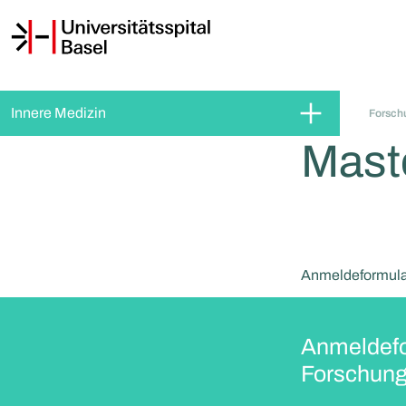
Innere Medizin
Forsch
Maste
Anmeldeformular
Anmeldefor
Forschungs