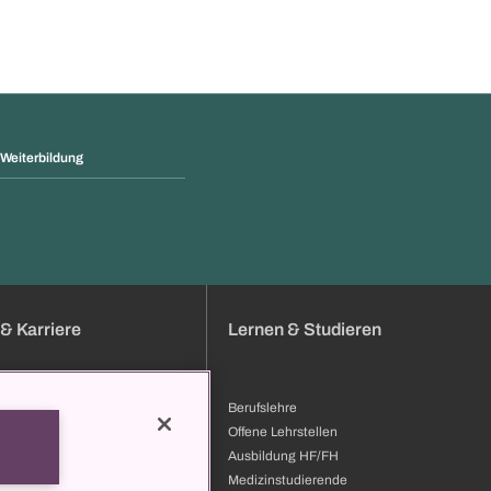
 Weiterbildung
& Karriere
Lernen & Studieren
Berufslehre
bung
Offene Lehrstellen
bildung & Entwicklung
Ausbildung HF/FH
ilder
Medizinstudierende