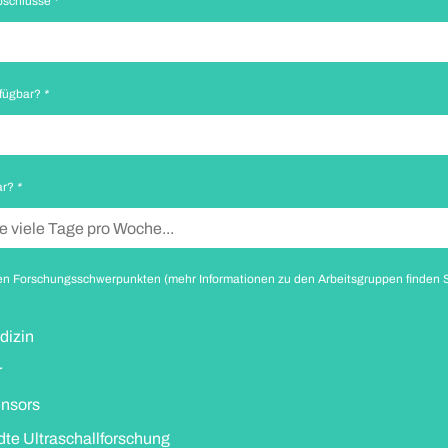
bschlüsse
*
rfügbar?
*
ar?
*
en Forschungsschwerpunkten (mehr Informationen zu den Arbeitsgruppen finden Si
dizin
r
ensors
e Ultraschallforschung