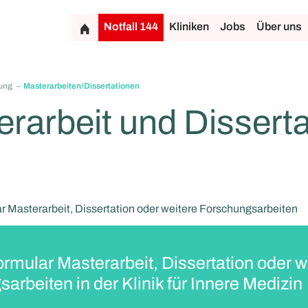
Notfall 144
Kliniken
Jobs
Über uns
ung
Masterarbeiten/Dissertationen
rarbeit und Disserta
 Masterarbeit, Dissertation oder weitere Forschungsarbeiten
mular Masterarbeit, Dissertation oder w
arbeiten in der Klinik für Innere Medizin