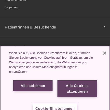
propatient
Patient*innen & Besuchende
Zuweisende
Wenn Sie auf „Alle Cookies akzeptieren“ klicken, stimmen
Sie der Speicherung von Cookies auf Ihrem Gerät zu, um die
Websitenavigation zu verbessern, die Websitenutzung zu
Jobs & Karriere
analysieren und unsere Marketingbemühungen zu
unterstützen.
Alle ablehnen
Alle Cookies
Lernen & Studieren
akzeptieren
propatient
Impressum
Datenschutz
Kontakt
Cookie-Einstellungen