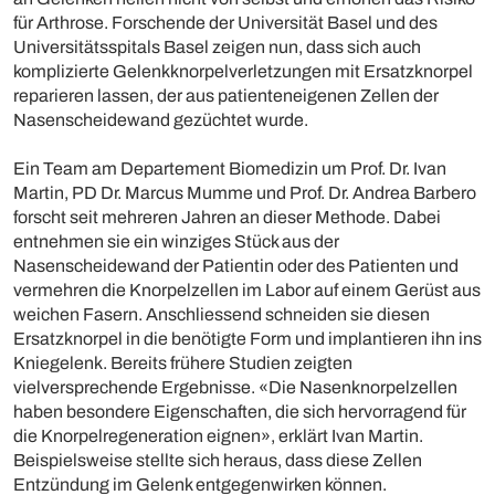
für Arthrose. Forschende der Universität Basel und des
Universitätsspitals Basel zeigen nun, dass sich auch
komplizierte Gelenkknorpelverletzungen mit Ersatzknorpel
reparieren lassen, der aus patienteneigenen Zellen der
Nasenscheidewand gezüchtet wurde.
Ein Team am Departement Biomedizin um Prof. Dr. Ivan
Martin, PD Dr. Marcus Mumme und Prof. Dr. Andrea Barbero
forscht seit mehreren Jahren an dieser Methode. Dabei
entnehmen sie ein winziges Stück aus der
Nasenscheidewand der Patientin oder des Patienten und
vermehren die Knorpelzellen im Labor auf einem Gerüst aus
weichen Fasern. Anschliessend schneiden sie diesen
Ersatzknorpel in die benötigte Form und implantieren ihn ins
Kniegelenk. Bereits frühere Studien zeigten
vielversprechende Ergebnisse. «Die Nasenknorpelzellen
haben besondere Eigenschaften, die sich hervorragend für
die Knorpelregeneration eignen», erklärt Ivan Martin.
Beispielsweise stellte sich heraus, dass diese Zellen
Entzündung im Gelenk entgegenwirken können.