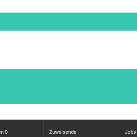
en &
Zuweisende
Jobs 