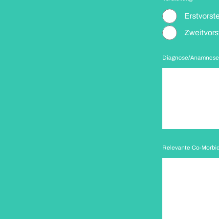
Erstvorst
Zweitvors
Diagnose/Anamnes
Relevante Co-Morbid