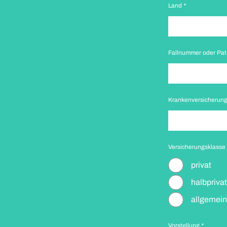
Land
*
Fallnummer oder Pa
Krankenversicherun
Versicherungsklasse
privat
halbprivat
allgemein
Vorstellung
*