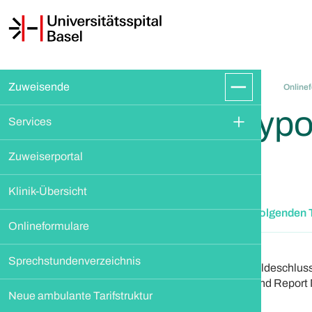
Zuweisende
Online
Hypo
Services
Zuweiserportal
Klinik-Übersicht
An folgenden 
Onlineformulare
Sprechstundenverzeichnis
Anmeldeschluss
Versand Report 
Neue ambulante Tarifstruktur