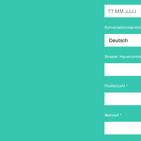
Konversationssprac
Strasse, Hausnumm
Postleitzahl
*
Wohnort
*