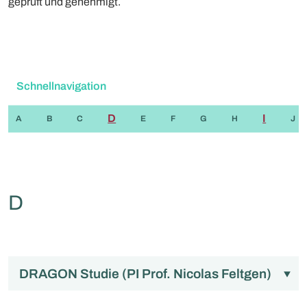
geprüft und genehmigt.
Schnellnavigation
D
I
A
B
C
E
F
G
H
J
D
DRAGON Studie (PI Prof. Nicolas Feltgen)