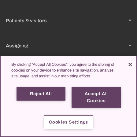
Patients & visitors
Assigning
By clicking “Accept All Cookies”, you agree to the storing of
cookies on your device to enhance site navigation, analyze
Jobs & Career
site usage, and assist in our marketing efforts.
Reject All
Accept All
Learning & Studying
Cookies
propatient
Imprint
Data protection
Contact us
Cookies Settings
© 2026