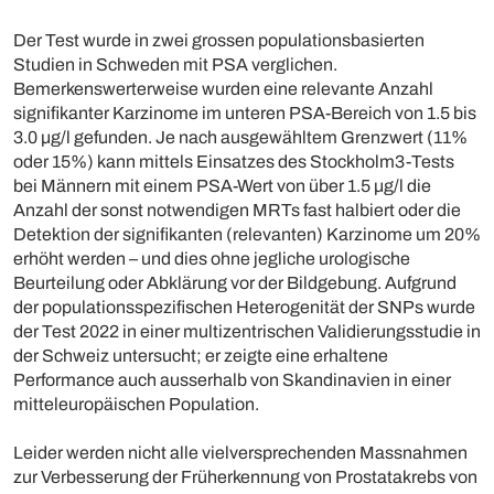
Der Test wurde in zwei grossen populationsbasierten
Studien in Schweden mit PSA verglichen.
Bemerkenswerterweise wurden eine relevante Anzahl
signifikanter Karzinome im unteren PSA-Bereich von 1.5 bis
3.0 µg/l gefunden. Je nach ausgewähltem Grenzwert (11%
oder 15%) kann mittels Einsatzes des Stockholm3-Tests
bei Männern mit einem PSA-Wert von über 1.5 µg/l die
Anzahl der sonst notwendigen MRTs fast halbiert oder die
Detektion der signifikanten (relevanten) Karzinome um 20%
erhöht werden – und dies ohne jegliche urologische
Beurteilung oder Abklärung vor der Bildgebung. Aufgrund
der populationsspezifischen Heterogenität der SNPs wurde
der Test 2022 in einer multizentrischen Validierungsstudie in
der Schweiz untersucht; er zeigte eine erhaltene
Performance auch ausserhalb von Skandinavien in einer
mitteleuropäischen Population.
Leider werden nicht alle vielversprechenden Massnahmen
zur Verbesserung der Früherkennung von Prostatakrebs von