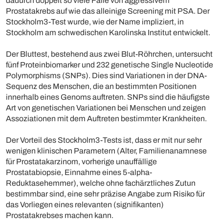
dadurch doppelt so viele Fälle von aggressivem
Prostatakrebs auf wie das alleinige Screening mit PSA. Der
Stockholm3-Test wurde, wie der Name impliziert, in
Stockholm am schwedischen Karolinska Institut entwickelt.
Der Bluttest, bestehend aus zwei Blut-Röhrchen, untersucht
fünf Proteinbiomarker und 232 genetische Single Nucleotide
Polymorphisms (SNPs). Dies sind Variationen in der DNA-
Sequenz des Menschen, die an bestimmten Positionen
innerhalb eines Genoms auftreten. SNPs sind die häufigste
Art von genetischen Variationen bei Menschen und zeigen
Assoziationen mit dem Auftreten bestimmter Krankheiten.
Der Vorteil des Stockholm3-Tests ist, dass er mit nur sehr
wenigen klinischen Parametern (Alter, Familienanamnese
für Prostatakarzinom, vorherige unauffällige
Prostatabiopsie, Einnahme eines 5-alpha-
Reduktasehemmer), welche ohne fachärztliches Zutun
bestimmbar sind, eine sehr präzise Angabe zum Risiko für
das Vorliegen eines relevanten (signifikanten)
Prostatakrebses machen kann.