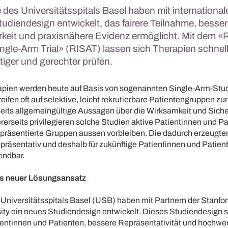
des Universitätsspitals Basel haben mit international
tudiendesign entwickelt, das fairere Teilnahme, besse
rkeit und praxisnähere Evidenz ermöglicht. Mit dem
ingle-Arm Trial» (RISAT) lassen sich Therapien schnell
iger und gerechter prüfen.
apien werden heute auf Basis von sogenannten Single-Arm-Stu
eifen oft auf selektive, leicht rekrutierbare Patientengruppen zu
seits allgemeingültige Aussagen über die Wirksamkeit und Siche
erseits privilegieren solche Studien aktive Patientinnen und Pa
präsentierte Gruppen aussen vorbleiben. Die dadurch erzeugten
präsentativ und deshalb für zukünftige Patientinnen und Patient
endbar.
als neuer Lösungsansatz
Universitätsspitals Basel (USB) haben mit Partnern der Stanfor
ity ein neues Studiendesign entwickelt. Dieses Studiendesign so
ientinnen und Patienten, bessere Repräsentativität und hochwer