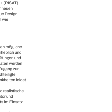
l» (RISAT)
er neuen
eue Design
n wie
ten mögliche
rheblich und
rüfungen und
daten werden
Zugang zur
hteiligte
kheiten leidet.
 realistische
utor und
ts im Einsatz.