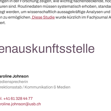
ngen in der Forschung zeigen, wie wichtig flächendeckende, ho
turen sind. Routinedaten müssen systematisch erhoben, standar
legt werden, um wissenschaftlich aussagekräftige Analysen und 
n zu ermöglichen.
Diese Studie
wurde kürzlich im Fachjournal An
ert.
enauskunftsstelle
aroline Johnson
ediensprecherin
rektionsstab / Kommunikation & Medien
l.
+41 61 328 44 77