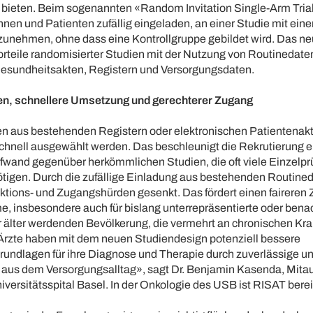
 bieten. Beim sogenannten «Random Invitation Single-Arm Tria
nen und Patienten zufällig eingeladen, an einer Studie mit ein
zunehmen, ohne dass eine Kontrollgruppe gebildet wird. Das n
orteile randomisierter Studien mit der Nutzung von Routinedate
Gesundheitsakten, Registern und Versorgungsdaten.
en, schnellere Umsetzung und gerechterer Zugang
n aus bestehenden Registern oder elektronischen Patientenak
hnell ausgewählt werden. Das beschleunigt die Rekrutierung e
ufwand gegenüber herkömmlichen Studien, die oft viele Einzelp
tigen. Durch die zufällige Einladung aus bestehenden Routine
tions- und Zugangshürden gesenkt. Das fördert einen faireren 
, insbesondere auch für bislang unterrepräsentierte oder benac
 älter werdenden Bevölkerung, die vermehrt an chronischen Kran
Ärzte haben mit dem neuen Studiendesign potenziell bessere
undlagen für ihre Diagnose und Therapie durch zuverlässige und
 aus dem Versorgungsalltag», sagt Dr. Benjamin Kasenda, Mita
ersitätsspital Basel. In der Onkologie des USB ist RISAT berei