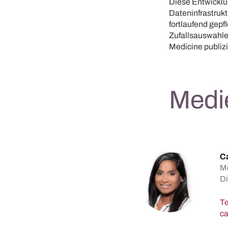
Diese Entwicklu
Dateninfrastruk
fortlaufend gepf
Zufallsauswahle
Medicine publizi
Medi
C
M
Di
Te