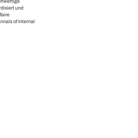
chwertige
disiert und
faire
nals of Internal