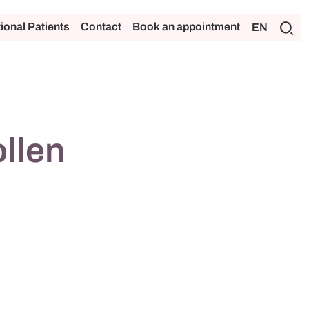
tional Patients
Contact
Book an appointment
EN
llen