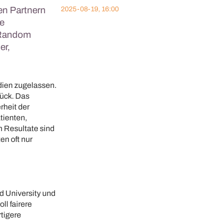
en Partnern
2025-08-19, 16:00
re
 «Random
er,
dien zugelassen.
rück. Das
rheit der
tienten,
 Resultate sind
en oft nur
d University und
ll fairere
tigere