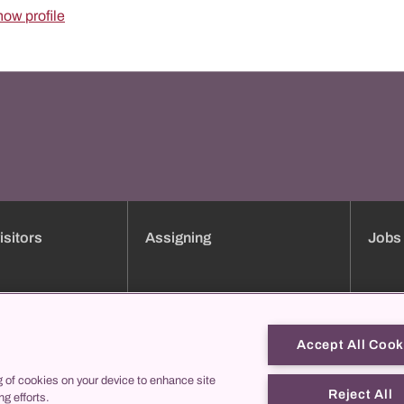
ow profile
isitors
Assigning
Jobs
ment booking
Clinic overview
Jobs
Services
Applica
Consultation hours directory
Traini
Accept All Cook
Online forms
Job pro
g of cookies on your device to enhance site
us
collegis
Theref
Reject All
ng efforts.
Contac