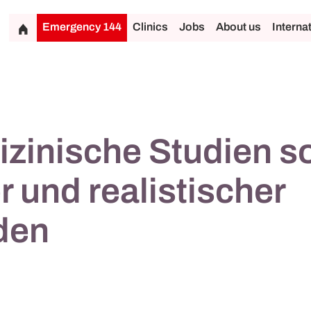
Emergency 144
Clinics
Jobs
About us
Interna
zinische Studien so
er und realistischer
den