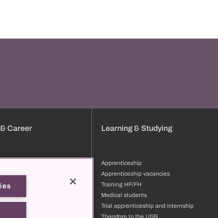
 & Career
Learning & Studying
Apprenticeship
tion
Apprenticeship vacancies
ng & development
Training HF/FH
ies
files
Medical students
ore to the USB
Trial apprenticeship and internship
t us
Therefore to the USB