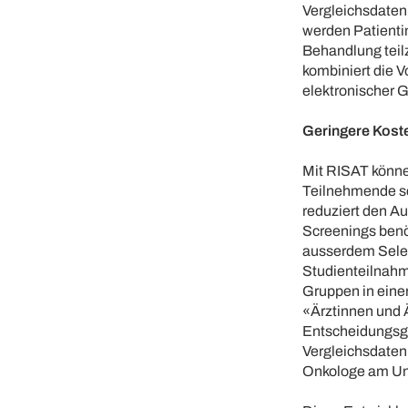
Vergleichsdaten
werden Patientin
Behandlung teil
kombiniert die V
elektronischer 
Geringere Kost
Mit RISAT könne
Teilnehmende sc
reduziert den A
Screenings benö
ausserdem Selek
Studienteilnahme
Gruppen in einer
«Ärztinnen und 
Entscheidungsgr
Vergleichsdaten
Onkologe am Univ