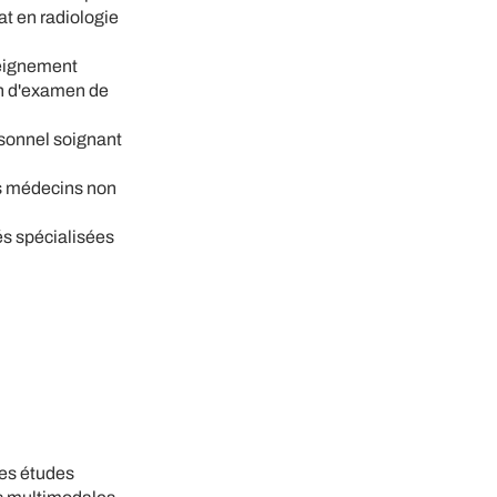
at en radiologie
seignement
ion d'examen de
ersonnel soignant
es médecins non
és spécialisées
des études