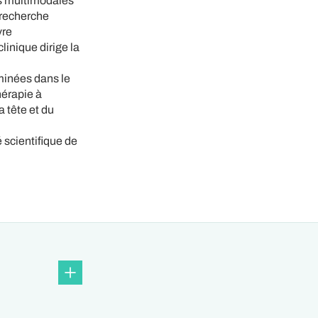
es multimodales
 recherche
vre
linique dirige la
aminées dans le
hérapie à
 tête et du
 scientifique de