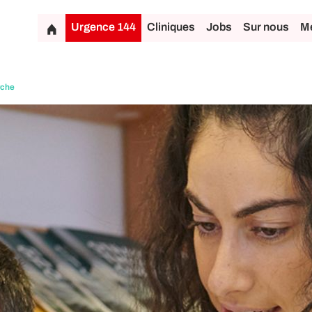
Urgence 144
Cliniques
Jobs
Sur nous
Mé
rche