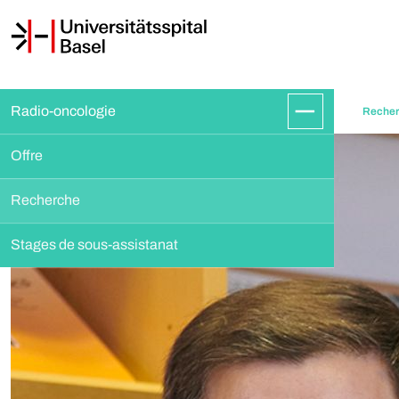
Radio-oncologie
Reche
Offre
Recherche
Stages de sous-assistanat