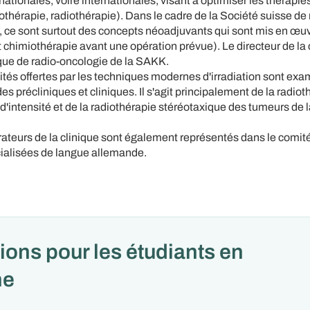
nationales, voire internationales, visant à optimiser les thérapi
iothérapie, radiothérapie). Dans le cadre de la Société suisse de
, ce sont surtout des concepts néoadjuvants qui sont mis en œu
t chimiothérapie avant une opération prévue). Le directeur de la c
ique de radio-oncologie de la SAKK.
lités offertes par les techniques modernes d'irradiation sont ex
es précliniques et cliniques. Il s'agit principalement de la radiot
'intensité et de la radiothérapie stéréotaxique des tumeurs de la
rateurs de la clinique sont également représentés dans le comité
ialisées de langue allemande.
ions pour les étudiants en
ne