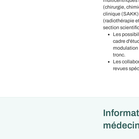
multicentriques 
(chirurgie, chim
clinique (SAKK)
(radiothérapie e
section scientif
Les possibi
cadre d'étud
modulation d
tronc.
Les collabo
revues spéc
Informat
médeci