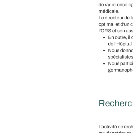
de radio-oncolog
médicale.
Le directeur de 
optimal et d'un 
l'ORS et son ass
En outre, il
de l'Hôpital
Nous donnon
spécialistes
Nous partic
germanophon
Recherc
L'activité de rec