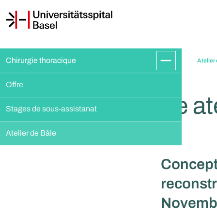
Chirurgie thoracique
Atelier
Offre
9e at
Stages de sous-assistanat
Atelier de Bâle
Concepts
reconstr
Novembr