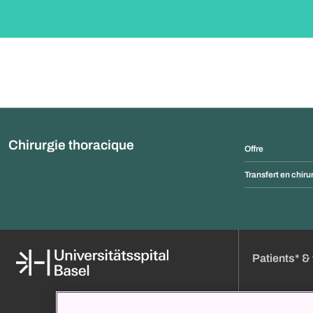
Chirurgie thoracique
Offre
Transfert en chiru
Patients* & 
Médias
Réserver un ren