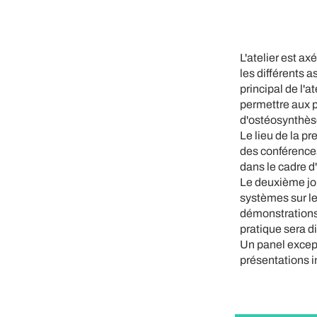
L'atelier est ax
les différents a
principal de l'
permettre aux pa
d'ostéosynthès
Le lieu de la p
des conférences 
dans le cadre d
Le deuxième jour
systèmes sur le
démonstrations 
pratique sera d
Un panel except
présentations in