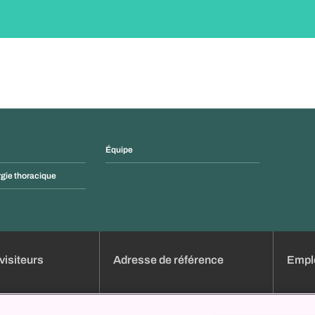
Équipe
rgie thoracique
visiteurs
Adresse de référence
Emplo
dez-vous en ligne
Aperçu des cliniques
Emploi