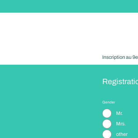
Inscription au 9e
Registrati
Gender
Mr.
Mrs.
other