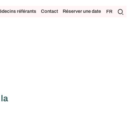
decins référants
Contact
Réserver une date
FR
 la