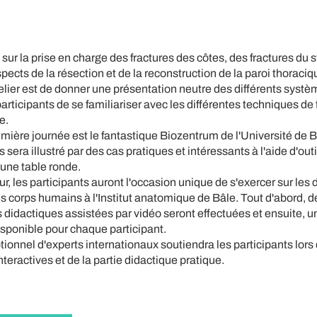
é sur la prise en charge des fractures des côtes, des fractures du 
spects de la résection et de la reconstruction de la paroi thoraciqu
atelier est de donner une présentation neutre des différents systè
rticipants de se familiariser avec les différentes techniques de f
e.
remière journée est le fantastique Biozentrum de l'Université de 
sera illustré par des cas pratiques et intéressants à l'aide d'outil
'une table ronde.
, les participants auront l'occasion unique de s'exercer sur les d
s corps humains à l'Institut anatomique de Bâle. Tout d'abord, d
didactiques assistées par vidéo seront effectuées et ensuite, u
isponible pour chaque participant.
ionnel d'experts internationaux soutiendra les participants lors
teractives et de la partie didactique pratique.