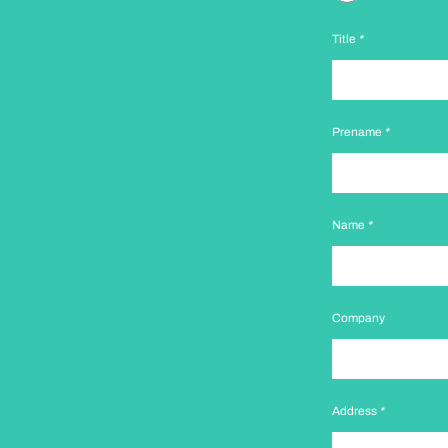
Title
*
Prename
*
Name
*
Company
Address
*