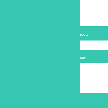
E-Mail
*
Note
paragraph.formHoney