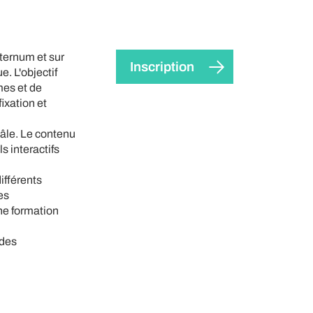
sternum et sur
Inscription
e. L'objectif
mes et de
ixation et
Bâle. Le contenu
s interactifs
ifférents
es
ne formation
 des