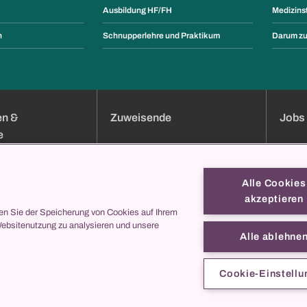
Ausbildung HF/FH
Medizins
n
Schnupperlehre und Praktikum
Darum z
en &
Zuweisende
Jobs 
e
uchung
Klinik-Übersicht
Jobs
Services
Bewer
Alle Cookies
Sprechstundenverzeichnis
Weiter
akzeptieren
en Sie der Speicherung von Cookies auf Ihrem
Onlineformulare
Berufsb
Websitenutzung zu analysieren und unsere
ei uns
collegis
Darum
Alle ablehne
Kontak
s
entren
Cookie-Einstellu