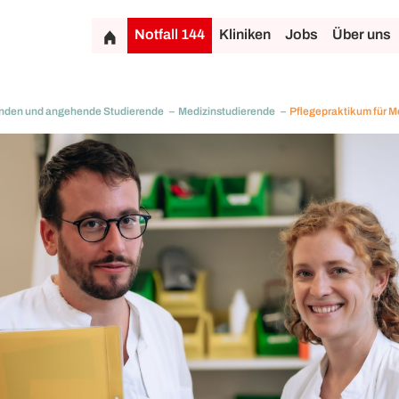
Notfall 144
Kliniken
Jobs
Über uns
nden und angehende Studierende
Medizinstudierende
Pflegepraktikum für M