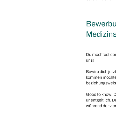
Bewerbun
Medizins
Du möchtest dei
uns!
Bewirb dich jetz
kommen möchtest
beziehungsweise
Good to know: D
unentgeltlich. D
während der vi