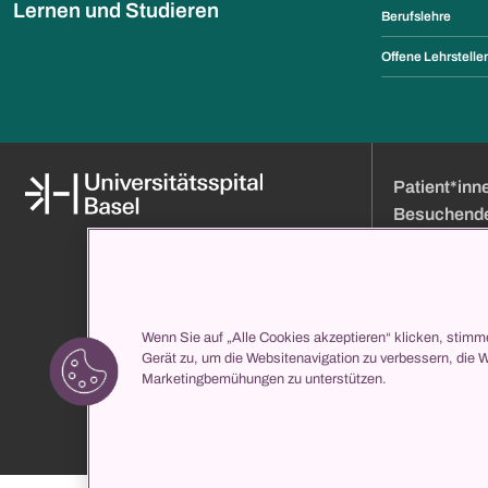
Lernen und Studieren
Berufslehre
Offene Lehrstelle
Patient*inn
Besuchend
Medien
Online Terminb
Über uns
Besuchszeiten
Organisation und Leitung
Anfahrt
Wenn Sie auf „Alle Cookies akzeptieren“ klicken, stimm
Klinikverzeichnis
Eintritt
Gerät zu, um die Websitenavigation zu verbessern, die 
propatient
Ihr Aufenthalt b
Marketingbemühungen zu unterstützen.
Services
Klinikverzeichni
Medizinische Z