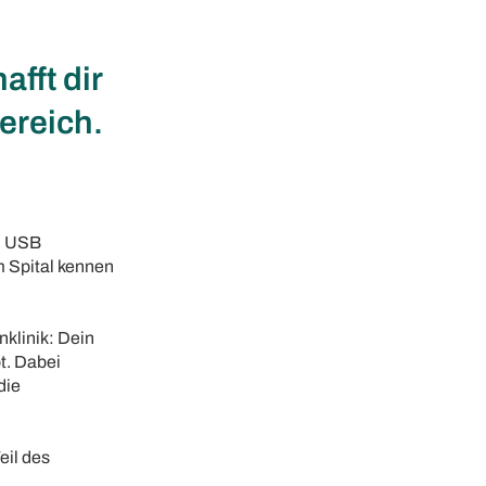
fft dir
ereich.
am USB
m Spital kennen
nklinik: Dein
t. Dabei
die
eil des