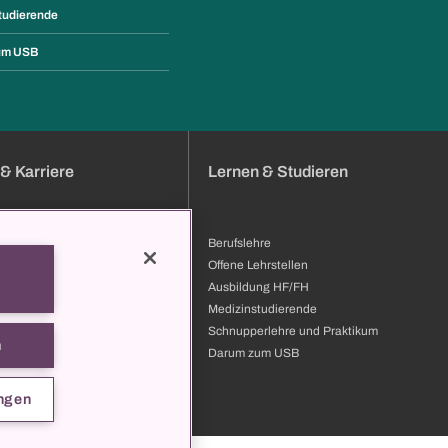
tudierende
um USB
& Karriere
Lernen & Studieren
Berufslehre
bung
Offene Lehrstellen
bildung & Entwicklung
Ausbildung HF/FH
ilder
Medizinstudierende
 zum USB
Schnupperlehre und Praktikum
n
t
Darum zum USB
ngen