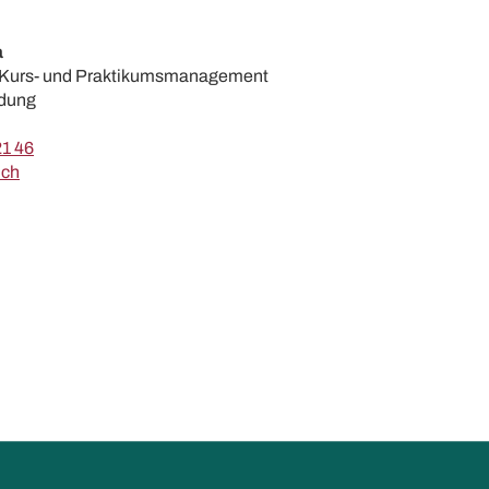
a
e Kurs- und Praktikumsmanagement
ldung
21 46
.ch