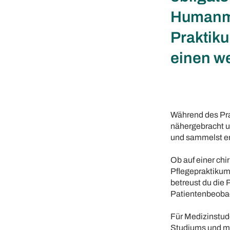
Humanme
Praktiku
einen we
Während des Pra
nähergebracht un
und sammelst er
Ob auf einer chi
Pflegepraktikum 
betreust du die 
Patientenbeobac
Für Medizinstude
Studiums und mu