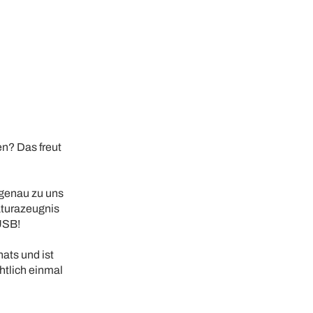
n? Das freut
 genau zu uns
aturazeugnis
USB!
ats und ist
htlich einmal