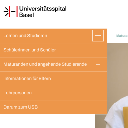
Lernen und Studieren
Matura
Schülerinnen und Schüler
Maturanden und angehende Studierende
Informationen für Eltern
Lehrpersonen
Darum zum USB