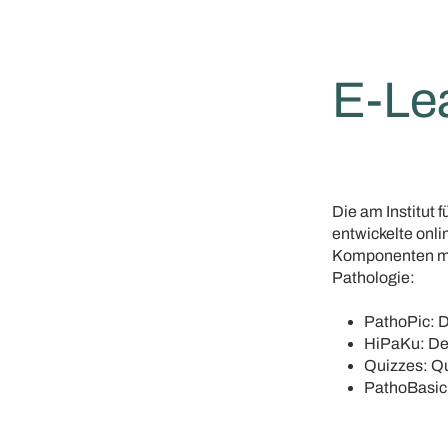
E-Le
Die am Institut 
entwickelte on
Komponenten mit
Pathologie:
PathoPic: D
HiPaKu: Der
Quizzes: Qu
PathoBasic: