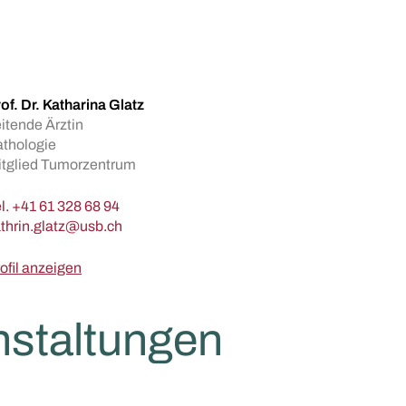
of. Dr. Katharina Glatz
itende Ärztin
thologie
tglied Tumorzentrum
l.
+41 61 328 68 94
ofil anzeigen
nstaltungen