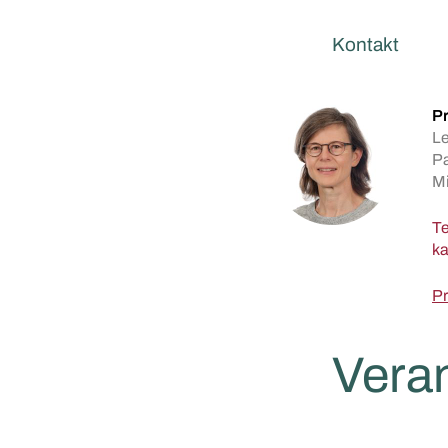
Kontakt
Pr
Le
Pa
Mi
Te
Pr
Vera