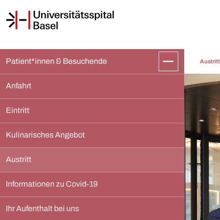
Patient*innen & Besuchende
Austritt
Anfahrt
Eintritt
Kulinarisches Angebot 
Austritt
Informationen zu Covid-19
Ihr Aufenthalt bei uns