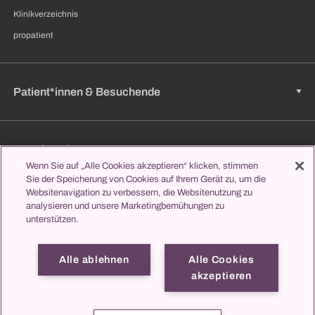
Klinikverzeichnis
propatient
Patient*innen & Besuchende
Zuweisende
Wenn Sie auf „Alle Cookies akzeptieren“ klicken, stimmen
Sie der Speicherung von Cookies auf Ihrem Gerät zu, um die
Websitenavigation zu verbessern, die Websitenutzung zu
analysieren und unsere Marketingbemühungen zu
Jobs & Karriere
unterstützen.
Alle ablehnen
Alle Cookies
Lernen & Studieren
akzeptieren
propatient
Impressum
Datenschutz
Kontakt