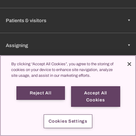
Patients & visitors
Assigning
By clicking “Accept All Cookies”, you agree to the storing of
Jobs & Career
cookies on your device to enhance site navigation, analyze
site usage, and assist in our marketing efforts.
Reject All
Accept All
Learning & Studying
Cookies
propatient
Imprint
Data protection
Contact us
Cookies Settings
© 2026