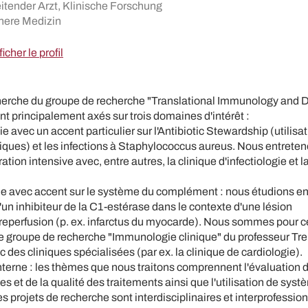
itender Arzt, Klinische Forschung
nere Medizin
ficher le profil
herche du groupe de recherche "Translational Immunology and 
t principalement axés sur trois domaines d'intérêt :
gie avec un accent particulier sur l'Antibiotic Stewardship (utilisa
iques) et les infections à Staphylococcus aureus. Nous entreteno
ation intensive avec, entre autres, la clinique d'infectiologie et 
 avec accent sur le système du complément : nous étudions en
 d'un inhibiteur de la C1-estérase dans le contexte d'une lésion
reperfusion (p. ex. infarctus du myocarde). Nous sommes pour c
 le groupe de recherche "Immunologie clinique" du professeur T
c des cliniques spécialisées (par ex. la clinique de cardiologie).
terne : les thèmes que nous traitons comprennent l'évaluation d
s et de la qualité des traitements ainsi que l'utilisation de syst
s projets de recherche sont interdisciplinaires et interprofession