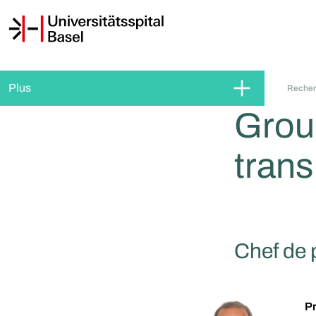
Plus
Reche
Grou
trans
Chef de p
Pr