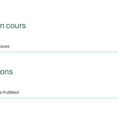
en cours
iques
ions
ns PubMed