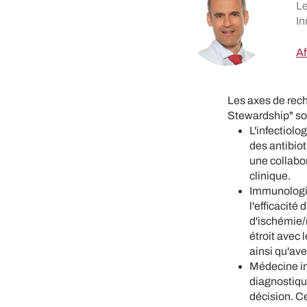
Le
In
Af
Les axes de rec
Stewardship" son
L'infectiolo
des antibiot
une collabor
clinique.
Immunologie
l'efficacité
d'ischémie/
étroit avec
ainsi qu'ave
Médecine in
diagnostique
décision. Ce