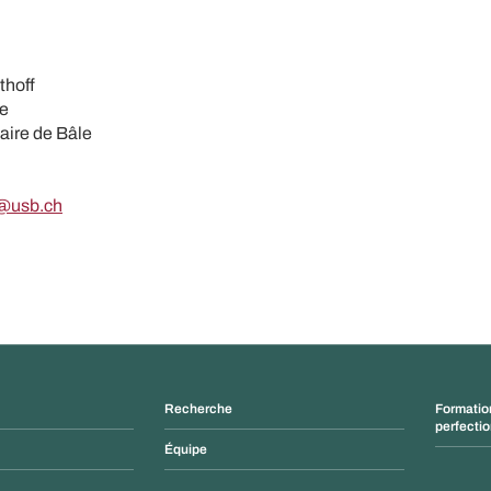
thoff
ne
taire de Bâle
f@usb.ch
Recherche
Formatio
perfecti
Équipe