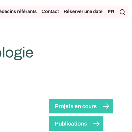
decins référants
Contact
Réserver une date
FR
logie
Projets en cours
Publications