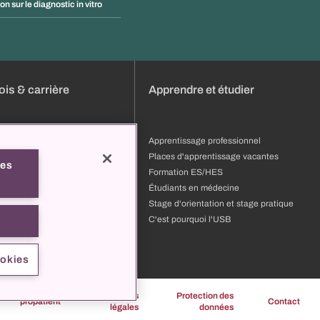
on sur le diagnostic in vitro
is & carrière
Apprendre et étudier
s
Apprentissage professionnel
ature
Places d'apprentissage vacantes
les
ion et développement
Formation ES/HES
 professionnels
Étudiants en médecine
pourquoi l'USB
Stage d'orientation et stage pratique
t
C'est pourquoi l'USB
ookies
Mentions
Protection des
propatient
Contact
légales
données