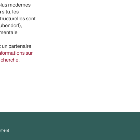
 plus modernes
situ, les
tructurelles sont
ubendorf),
imentale
t un partenaire
nformations sur
recherche
.
ement