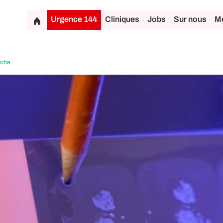
Urgence 144
Cliniques
Jobs
Sur nous
Mé
rche