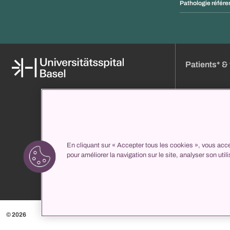
Pathologie référe
Patients* & 
Médias
Réserver un ren
À propos de nous
Heures de visit
Organisation et direction
Plan d'accès
Répertoire des cliniques
Entrée
En cliquant sur « Accepter tous les cookies », vous acce
propatient
Votre séjour ch
pour améliorer la navigation sur le site, analyser son util
Services
Répertoire des 
Centres médic
© 2026