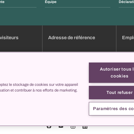
nte
Équipe
Déclarati
visiteurs
Adresse de référence
Emplo
dez-vous en ligne
Aperçu des cliniques
Emploi
e
Services
Candid
Autoriser tous 
Liste des heures de consultation
Format
cookies
Formulaires en ligne
Profils
ptez le stockage de cookies sur votre appareil
ez nous
collegis
C'est 
isation et contribuer à nos efforts de marketing.
Contac
Tout refuser
cliniques
aux
Paramètres des c