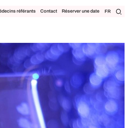
decins référants
Contact
Réserver une date
FR