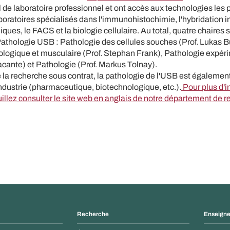
 de laboratoire professionnel et ont accès aux technologies les
boratoires spécialisés dans l'immunohistochimie, l'hybridation in 
ues, le FACS et la biologie cellulaire. Au total, quatre chaires s
Pathologie USB : Pathologie des cellules souches (Prof. Lukas B
ologique et musculaire (Prof. Stephan Frank), Pathologie expér
cante) et Pathologie (Prof. Markus Tolnay).
 la recherche sous contrat, la pathologie de l'USB est égalemen
industrie (pharmaceutique, biotechnologique, etc.).
Pour plus d'i
uillez consulter le site web en anglais de notre département de 
Recherche
Enseign